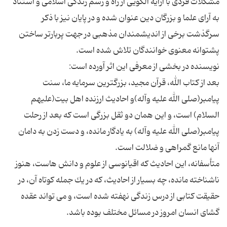
مشکلات فردی با ارایه الگویی از راه و رسم زندگی اسلامی و استناد
به آرای علما و بزرگان دین عنوان شده و در پایان نیز با ذکر
سرگذشت برخی از اندیشمندان مذهبی در جهت پربارتر ساختن
بعد از كتاب الله، قرآن مجید، بزرگترین سرمایه ما، سنت
پیامبر(صلى الله علیه وآله)و احادیث ارزنده اهل بیت(علیهم
السلام) است، و این همان دو ثقل بزرگى است كه بعد از رحلت
پیامبر(صلى الله علیه وآله) به یادگار مانده، و دست زدن به دامان
متأسفانه، این احادیث كه اقیانوسى از علوم و دانش هاست، هنوز
ناشناخته مانده، چه بسیار از احادیث، كه در یك جمله كوتاه آن، در
حقیقت كتابى از درس زندگى نهفته شده است، و مى تواند عقده