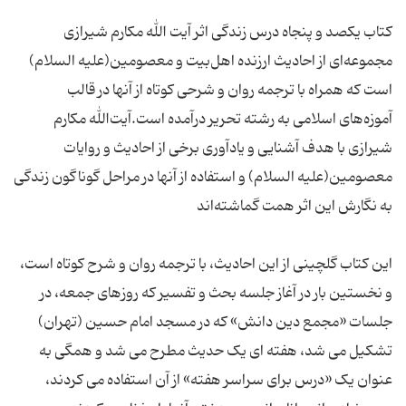
کتاب یکصد و پنجاه درس زندگی اثر آیت الله مکارم شیرازی
مجموعه‌ای از احادیث ارزنده اهل‌بیت و معصومین(علیه السلام)
است که همراه با ترجمه روان و شرحی کوتاه از آنها در قالب
آموزه‌های اسلامی به رشته تحریر درآمده ‌است.آیت‌الله‌ مکارم
شیرازی با هدف آشنایی و یادآوری برخی از احادیث و روایات
معصومین(علیه السلام) و استفاده از آنها در مراحل گوناگون زندگی
این کتاب گلچینى از این احادیث، با ترجمه روان و شرح كوتاه است،
و نخستین بار در آغاز جلسه بحث و تفسیر كه روزهاى جمعه، در
جلسات «مجمع دین دانش» كه در مسجد امام حسین (تهران)
تشكیل مى شد، هفته اى یک حدیث مطرح مى شد و همگى به
عنوان یک «درس براى سراسر هفته» از آن استفاده مى كردند،