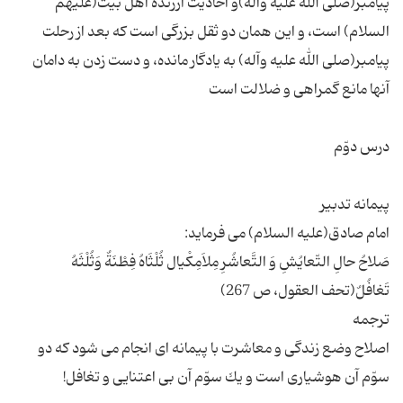
پیامبر(صلى الله علیه وآله)و احادیث ارزنده اهل بیت(علیهم
السلام) است، و این همان دو ثقل بزرگى است كه بعد از رحلت
پیامبر(صلى الله علیه وآله) به یادگار مانده، و دست زدن به دامان
صَلاحُ حالِ التّعایُشِ وَ التَّعاشُرِ مِلاَمِكْیال ثُلْثَاهُ فِطْنَةٌ وَثُلْثَهُ
اصلاح وضع زندگى و معاشرت با پیمانه اى انجام مى شود كه دو