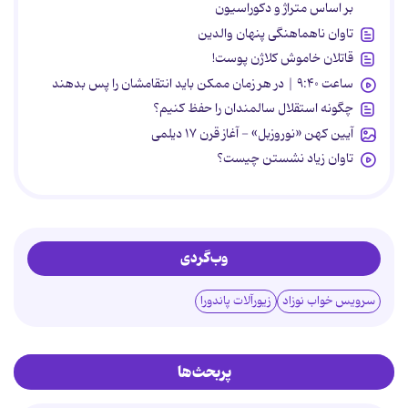
بر اساس متراژ و دکوراسیون
تاوان ناهماهنگی پنهان والدین
قاتلان خاموش کلاژن پوست!
ساعت ۹:۴۰ | در هر زمان ممکن باید انتقامشان را پس بدهند
چگونه استقلال سالمندان را حفظ کنیم؟
آیین کهن «نوروزبل» - آغاز قرن ۱۷ دیلمی
تاوان زیاد نشستن چیست؟
وب‌گردی
سرویس خواب نوزاد
زیورآلات پاندورا
پربحث‌ها