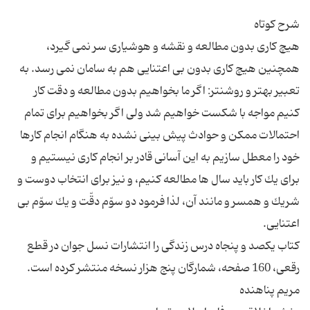
هیچ كارى بدون مطالعه و نقشه و هوشیارى سر نمى گیرد،
همچنین هیچ كارى بدون بى اعتنایى هم به سامان نمى رسد. به
تعبیر بهتر و روشنتر: اگر ما بخواهیم بدون مطالعه و دقت كار
كنیم مواجه با شكست خواهیم شد ولى اگر بخواهیم براى تمام
احتمالات ممكن و حوادث پیش بینى نشده به هنگام انجام كارها
خود را معطل سازیم به این آسانى قادر بر انجام كارى نیستیم و
براى یك كار باید سال ها مطالعه كنیم، و نیز براى انتخاب دوست و
شریك و همسر و مانند آن، لذا فرمود دو سوّم دقّت و یك سوّم بى
کتاب یکصد و پنجاه درس زندگی را انتشارات نسل جوان در قطع