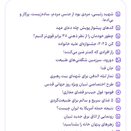
شهید رئیسی، مردی بود از جنس مردم، ساده‌زیست، پرکار و
بی‌ادعا.
کدهای پیشواز پویش چله دعای عهد
چطور خودمان را از نظر ذهنی ۳۸ برابر قوی‌تر کنیم؟
کن ۲۰۲۵؛ جشنواره‌ای علیه خانواده
راز افرادی که کمتر ضرر می‌کنند!
دورود، سرزمین شگفتی‌های طبیعت
جان فدا
نماز لیله الدفن برای شهدای بیت رهبری
طرح اختصاصی تبیان ویژه روز جهانی قدس
فومو؛ غول جیب‌بر فضای مجازی!
۵ غذای سریع و سالم برای طبیعت‌گردی
نتیجه حمله آمریکا به ایران چیست؟
رونمایی از اتاق برق جدید تبیان
زهرهای پنهان خانه را بشناسید!