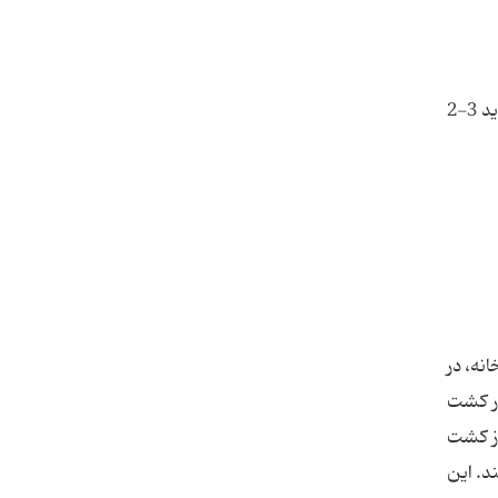
همچنین در این نوع تکثیر آلوئه را می توان با جداسازی ریزوم و تقسیم آن به قطعات 6-5 سانتی متری (هر قطعه حداقل باید 3-2
انه، در
را که در کشت
عد از 1 الی 6 ماه پس از کشت