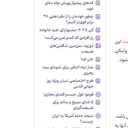
کدهای پیشواز پویش چله دعای
عهد
چطور خودمان را از نظر ذهنی ۳۸
برابر قوی‌تر کنیم؟
کن ۲۰۲۵؛ جشنواره‌ای علیه خانواده
راز افرادی که کمتر ضرر می‌کنند!
شت
این
دورود، سرزمین شگفتی‌های
 ولیکن
طبیعت
جان فدا
شود.
نماز لیله الدفن برای شهدای بیت
رهبری
طرح اختصاصی تبیان ویژه روز
جهانی قدس
فومو؛ غول جیب‌بر فضای مجازی!
۵ غذای سریع و سالم برای
طبیعت‌گردی
نتیجه حمله آمریکا به ایران
ی باشد.
چیست؟
نها به