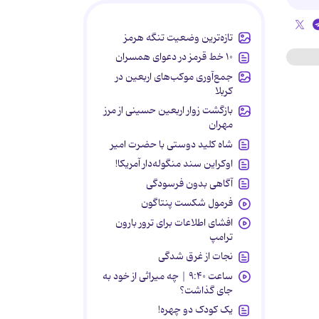
تازه‌ترین وضعیت تنگه هرمز
۱۰ خط قرمز در دعوای همسران
جمع‌آوری موکب‌های اربعین در
کربلا
بازگشت زوار اربعین حسینی از مرز
مهران
شاه کلید دوستی با حضرت امیر
اوکراین سند منگوله‌دار آمریکا!
آگاهی بدون فرسودگی
فرمول شکست پنتاگون
افشای اطلاعات برای ترور بارون
ترامپ
نجات از غرق شدگی
ساعت ۹:۴۰ | چه میراثی از خود به
جای گذاشت؟
یک کودک دو چهره!