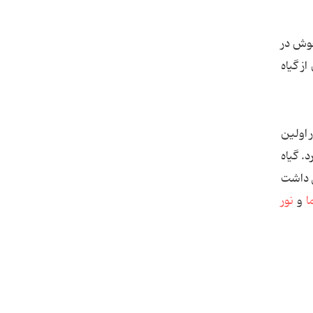
اجوش در
ز گیاه
 اولین
. گیاه
ل داشت
ا
و
نور