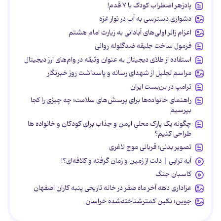
پادزهر اضطراب کودک با ۷ قدم!
دشواری دسترسی به آب در نوار غزه
اعزام زائر اولی‌های آبادانی به زیارت امام هشتم
فرمول ساخت جلیقه ضدگلوله روانی
استفاده از طلای دیجیتال به عنوان وثیقه در وام‌های ارز دیجیتال
مراسم تجلیل از شهدای رسانه و پاسداشت روز خبرنگار
ترامپ در بن‌بست ایران
راهنمای خانواده‌ها برای پرسش‌های سلامت؛ چه چیزی را کجا
بپرسیم
چگونه یک پارک محلی ایمن و جذاب برای کودکان و خانواده ها
طراحی کنیم؟
تصویر بدنی؛ قربانی موج لاغری
آیه تراپی | دلت از زمین و زمان گرفته و کلافه‌ای؟!
کاسبان جنگ
عزاداری دهه آخر ماه صفر در خانه تاریخی پنبه کاران اصفهان
جوین؛ نگین کمترشناخته‌شده خراسان