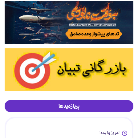
پربازدیدها
امروز وا بده!