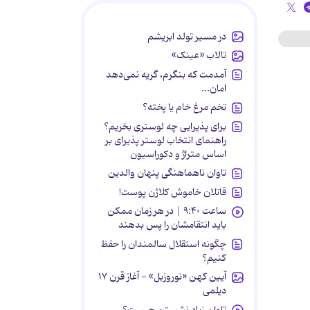
در مسیر تولد ابریشم
تالاب «عینک»
آمدمت که بنگرم، گریه نمی‌دهد
امان...
تخم مرغ خام یا پخته؟
برای پذیرایی چه لوستری بخریم؟
راهنمای انتخاب لوستر پذیرای بر
اساس متراژ و دکوراسیون
تاوان ناهماهنگی پنهان والدین
قاتلان خاموش کلاژن پوست!
ساعت ۹:۴۰ | در هر زمان ممکن
باید انتقامشان را پس بدهند
چگونه استقلال سالمندان را حفظ
کنیم؟
آیین کهن «نوروزبل» - آغاز قرن ۱۷
دیلمی
تاوان زیاد نشستن چیست؟