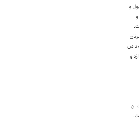
ول و
و
رتان
 دادن
زد و
 آن
ت.