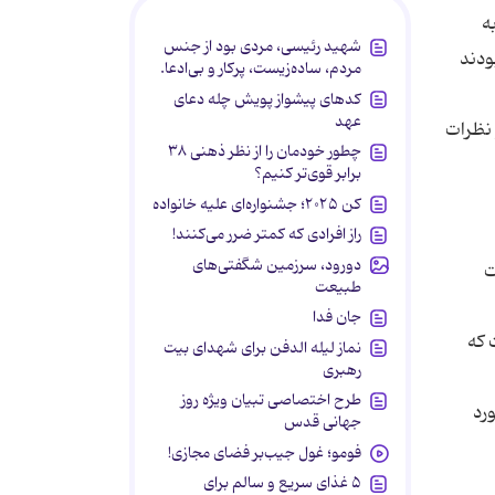
ه
شهید رئیسی، مردی بود از جنس
ودند
مردم، ساده‌زیست، پرکار و بی‌ادعا.
کدهای پیشواز پویش چله دعای
عهد
 نظرات
چطور خودمان را از نظر ذهنی ۳۸
برابر قوی‌تر کنیم؟
کن ۲۰۲۵؛ جشنواره‌ای علیه خانواده
راز افرادی که کمتر ضرر می‌کنند!
دورود، سرزمین شگفتی‌های
ت
طبیعت
جان فدا
 که
نماز لیله الدفن برای شهدای بیت
رهبری
طرح اختصاصی تبیان ویژه روز
رد
جهانی قدس
فومو؛ غول جیب‌بر فضای مجازی!
۵ غذای سریع و سالم برای