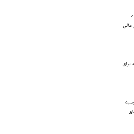
م
 مالی
 برای
رسید
ای