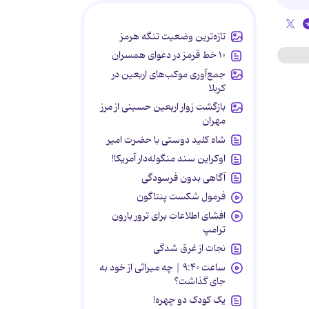
تازه‌ترین وضعیت تنگه هرمز
۱۰ خط قرمز در دعوای همسران
جمع‌آوری موکب‌های اربعین در
کربلا
بازگشت زوار اربعین حسینی از مرز
مهران
شاه کلید دوستی با حضرت امیر
اوکراین سند منگوله‌دار آمریکا!
آگاهی بدون فرسودگی
فرمول شکست پنتاگون
افشای اطلاعات برای ترور بارون
ترامپ
نجات از غرق شدگی
ساعت ۹:۴۰ | چه میراثی از خود به
جای گذاشت؟
یک کودک دو چهره!