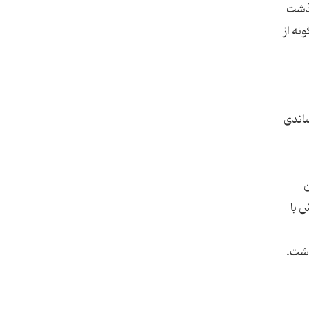
گذشت
نه از
ساندی
ن
ش با