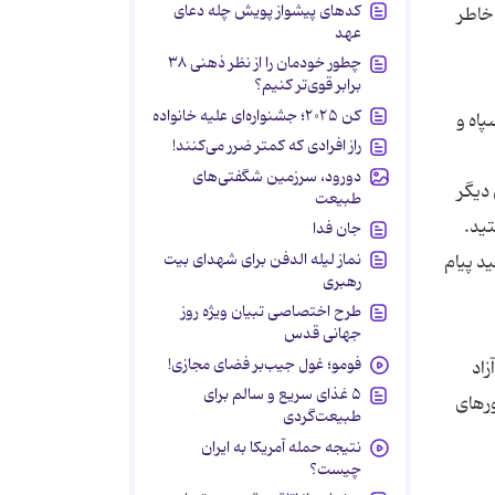
کدهای پیشواز پویش چله دعای
 خاطر
عهد
چطور خودمان را از نظر ذهنی ۳۸
برابر قوی‌تر کنیم؟
کن ۲۰۲۵؛ جشنواره‌ای علیه خانواده
پاه و
راز افرادی که کمتر ضرر می‌کنند!
دورود، سرزمین شگفتی‌های
 دیگر
طبیعت
ید.
جان فدا
نماز لیله الدفن برای شهدای بیت
د پیام
رهبری
طرح اختصاصی تبیان ویژه روز
جهانی قدس
فومو؛ غول جیب‌بر فضای مجازی!
زاد
۵ غذای سریع و سالم برای
ورهای
طبیعت‌گردی
نتیجه حمله آمریکا به ایران
چیست؟