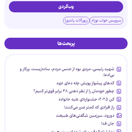
وب‌گردی
سرویس خواب نوزاد
زیورآلات پاندورا
پربحث‌ها
شهید رئیسی، مردی بود از جنس مردم، ساده‌زیست، پرکار و
بی‌ادعا.
کدهای پیشواز پویش چله دعای عهد
چطور خودمان را از نظر ذهنی ۳۸ برابر قوی‌تر کنیم؟
کن ۲۰۲۵؛ جشنواره‌ای علیه خانواده
راز افرادی که کمتر ضرر می‌کنند!
دورود، سرزمین شگفتی‌های طبیعت
جان فدا
نماز لیله الدفن برای شهدای بیت رهبری