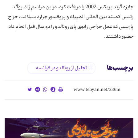
جایزه گرند پریكس 2002 را دریافت كرد. دراین مراسم ژاك روگ،
رئیس كمیته بین المللی المپیك و پروفسور جرارد سیلانت، جراح
پاریسی كه عمل جراحی زانوی پای رونالدو را دو سال قبل انجام داد
حضور داشتند.
برچسب‌ها
تجلیل از رونالدو در فرانسه