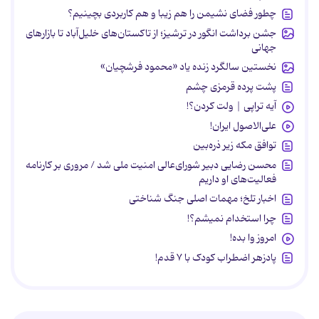
چطور فضای نشیمن را هم زیبا و هم کاربردی بچینیم؟
جشن برداشت انگور در ترشیز؛ از تاکستان‌های خلیل‌آباد تا بازارهای
جهانی
نخستین سالگرد زنده یاد «محمود فرشچیان»
پشت پرده قرمزی چشم
آیه تراپی | ولت کردن؟!
علی‌الاصول ایران!
توافق مکه زیر ذره‌بین
محسن رضایی دبیر شورای‌عالی امنیت ملی شد / مروری بر کارنامه
فعالیت‌های او داریم
اخبار تلخ؛ مهمات اصلی جنگ شناختی
چرا استخدام نمیشم؟!
امروز وا بده!
پادزهر اضطراب کودک با ۷ قدم!