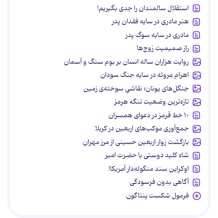
استقلال سالمندان را جدی بگیریم!
هنر مادری در سایه‌ فقدان پدر
مادری در سایه سوگ پدر
راز صمیمیت زوج‌ها
روایت هزاران ساله انسان بر بوم سنگ و آسمان
اهرام مِروئه در سایه جنگ سودان
جنگل‌های یونان؛ نقاشیِ سوخته‌ی زمین
تازه‌ترین وضعیت تنگه هرمز
۱۰ خط قرمز در دعوای همسران
جمع‌آوری موکب‌های اربعین در کربلا
بازگشت زوار اربعین حسینی از مرز مهران
شاه کلید دوستی با حضرت امیر
اوکراین سند منگوله‌دار آمریکا!
آگاهی بدون فرسودگی
فرمول شکست پنتاگون