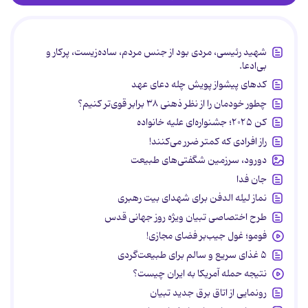
شهید رئیسی، مردی بود از جنس مردم، ساده‌زیست، پرکار و
بی‌ادعا.
کدهای پیشواز پویش چله دعای عهد
چطور خودمان را از نظر ذهنی ۳۸ برابر قوی‌تر کنیم؟
کن ۲۰۲۵؛ جشنواره‌ای علیه خانواده
راز افرادی که کمتر ضرر می‌کنند!
دورود، سرزمین شگفتی‌های طبیعت
جان فدا
نماز لیله الدفن برای شهدای بیت رهبری
طرح اختصاصی تبیان ویژه روز جهانی قدس
فومو؛ غول جیب‌بر فضای مجازی!
۵ غذای سریع و سالم برای طبیعت‌گردی
نتیجه حمله آمریکا به ایران چیست؟
رونمایی از اتاق برق جدید تبیان