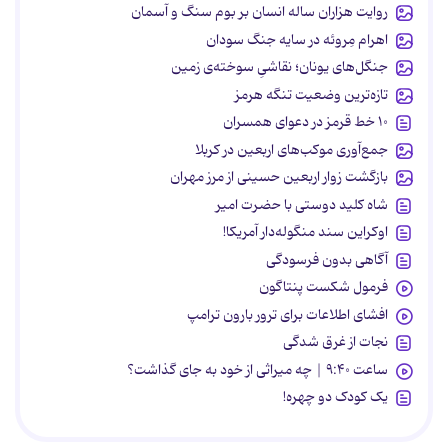
روایت هزاران ساله انسان بر بوم سنگ و آسمان
اهرام مِروئه در سایه جنگ سودان
جنگل‌های یونان؛ نقاشیِ سوخته‌ی زمین
تازه‌ترین وضعیت تنگه هرمز
۱۰ خط قرمز در دعوای همسران
جمع‌آوری موکب‌های اربعین در کربلا
بازگشت زوار اربعین حسینی از مرز مهران
شاه کلید دوستی با حضرت امیر
اوکراین سند منگوله‌دار آمریکا!
آگاهی بدون فرسودگی
فرمول شکست پنتاگون
افشای اطلاعات برای ترور بارون ترامپ
نجات از غرق شدگی
ساعت ۹:۴۰ | چه میراثی از خود به جای گذاشت؟
یک کودک دو چهره!