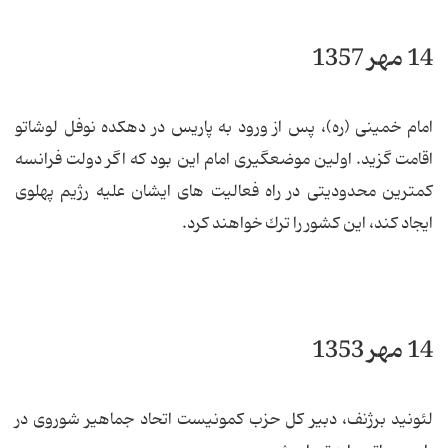
14 مهر 1357
امام خمینی (ره)، پس از ورود به پاریس در دهكده نوفل لوشاتو
اقامت گزید. اولین موضعگیری امام این بود كه اگر دولت فرانسه
كمترین محدودیتی در راه فعالیت های ایشان علیه رژیم پهلوی
ایجاد كند، این كشور را ترك خواهند كرد.
14 مهر 1353
لئونید برژنف، دبیر كل حزب كمونیست اتحاد جماهیر شوروی در