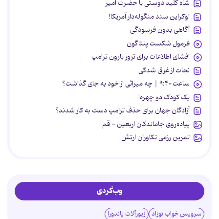
شاه کلید دوستی با حضرت امیر
اوکراین سند منگوله‌دار آمریکا!
آگاهی بدون فرسودگی
فرمول شکست پنتاگون
افشای اطلاعات برای ترور بارون ترامپ
نجات از غرق شدگی
ساعت ۹:۴۰ | چه میراثی از خود به جای گذاشت؟
یک کودک دو چهره!
آزادگان جهان برای حذف ترامپ دست به کار شدند؟
پیاده‌روی جاماندگان اربعین - قم
تمرین رزمی تکاوران ارتش
وب‌گردی
سرویس خواب نوزاد
زیورآلات پاندورا