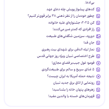
بی‌ادعا.
کدهای پیشواز پویش چله دعای عهد
چطور خودمان را از نظر ذهنی ۳۸ برابر قوی‌تر کنیم؟
کن ۲۰۲۵؛ جشنواره‌ای علیه خانواده
راز افرادی که کمتر ضرر می‌کنند!
دورود، سرزمین شگفتی‌های طبیعت
جان فدا
نماز لیله الدفن برای شهدای بیت رهبری
طرح اختصاصی تبیان ویژه روز جهانی قدس
فومو؛ غول جیب‌بر فضای مجازی!
۵ غذای سریع و سالم برای طبیعت‌گردی
نتیجه حمله آمریکا به ایران چیست؟
رونمایی از اتاق برق جدید تبیان
زهرهای پنهان خانه را بشناسید!
قهرمان‌های خسته یا والدین مفید!