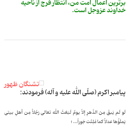
برترین اعمال امت من، انتظار فرج از ناحیه
خداوند عزوجل است.
پیامبر اکرم (صلّی الله علیه و آله) فرمودند:
لَو لَم یَبقَ مِنَ الدَّهرِ إلاّ یومٌ لَبَعَثَ الله تعالی رَجُلاً مِن أهلِ بیتی
یَملَۆُها عدلاً کما مُلِئَت جَوراً... ؛