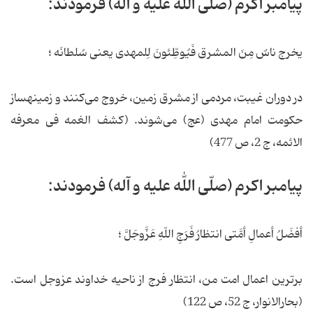
پیامبر اکرم (صلّی الله علیه و آله) فرمودند:
یخرج ناسٌ مِنَ المشرق فَیُوطِّئونَ لِلمهدی یعنی سُلطانَه ؛
در دوران غیبت، مردمی از مشرق زمین، خروج می‌کنند و زمینه‏ساز
حکومت امام مهدی (عج) می‌شوند. (کشف الغمه فی معرفه
الائمه، ج 2، ص 477)
پیامبر اکرم (صلّی الله علیه و آله) فرمودند:
أفضَلُ أعمالِ أمَّتی انتظارُ فَرَجِ اللّهِ عَزَّوجَلَّ ؛
برترین اعمال امت من، انتظار فرج از ناحیه خداوند عزوجل است.
(بحارالانوار، ج 52، ص 122)