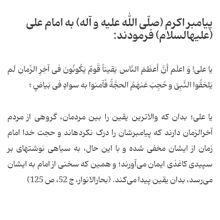
پیامبر اکرم (صلّی الله علیه و آله) به امام علی
(علیه‏السلام) فرمودند:
یا علی! وَ اعلَم أنَّ أعظَمَ النّاس یَقیناً قَومٌ یَکُونُونَ فی آخِرِ الزّمان لَم
یَلحَقُوا النَّبِیَّ و حُجِبَ عَنهَمُ الحجَّةُ فَآمنوا به سوادٍ فی بَیاضٍ ؛
یا علی؛ بدان که والاترین یقین را بین مردمان، گروهی از مردم
آخرالزمان دارند که پیامبرشان را درک نکرده‏اند و حجت خدا امام
زمان از ایشان مخفی شده و با این حال، به سیاهی نوشته‏ای بر
سپیدی کاغذی ایمان می‌آورند؛ و همین که سخنی از امام به ایشان
می‌رسد، بدان یقین پیدا می‌کند. (بحارالانوار، ج 52، ص 125)