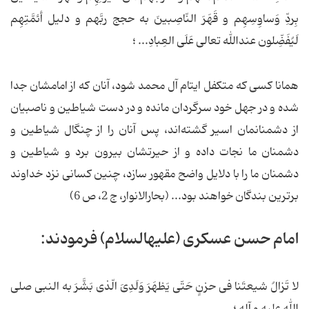
بِردِّ وَساوِسِهِم و قَهَرَ النّاصِبینَ به حجج ربَّهم و دلیل أئمَّتِهِم
لَیُفَضِّلون عندالله تعالی عَلَی العِبادِ... ؛
همانا کسی که متکفل ایتام آل محمد شود، آنان که از امامشان جدا
شده و در جهل خود سرگردان مانده و در دست شیاطین و ناصبیان
از دشمنانمان اسیر گشته‌اند، پس آنان را از چنگال شیاطین و
دشمنان ما نجات داده و از حیرتشان بیرون برد و شیاطین و
دشمنان ما را با دلایل واضح مقهور سازد، چنین کسانی نزد خداوند
برترین بندگان خواهند بود... (بحارالانوار، ج 2، ص 6)
امام حسن عسکری (علیه‏السلام) فرمودند:
لا تَزالُ شیعتَنا فی حزنٍ حَتّی یَظهَرَ وَلَدِیَ الّذی بَشَّرَ به النبی صلی