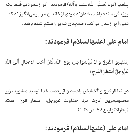
پیامبر اکرم (صلّی الله علیه و آله) فرمودند: اگر از عمر دنیا فقط یک
روز باقی مانده باشد، خداوند مردی از خاندان مرا بر می‌انگیزاند که
دنیا را پر از عدل می‌کند، همچنان که پر از ستم شده باشد.
امام علی (علیه‏السلام) فرمودند:
إنتَظِروا الفَرَجَ و لا تَیأسُوا مِن رَوحِ اللهِ فَإنَّ أحَبَّ الاعمالِ ألَی الله
عَزَّوَجَلَّ أنتظارُ الفَرَجِ ؛
در انتظار فرج و گشایش باشید و از رحمت خدا نومید مشوید، زیرا
محبوب‌ترین کارها نزد خداوند عزوجل، انتظار فرج است.
(بحارالانوار، ج 52، ص 123)
امام علی (علیه‏السلام) فرمودند: