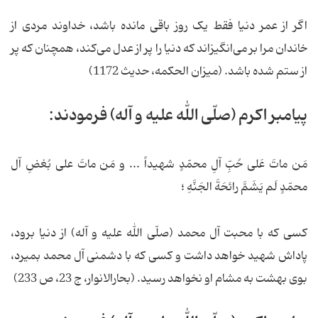
اگر از عمر دنیا فقط یک روز باقی مانده باشد، خداوند مردی از
خاندان مرا بر می‌انگیزاند که دنیا را پر از عدل می‌کند، همچنان که پر
از ستم شده باشد. (میزان الحکمه، حدیث 1172)
پیامبر اکرم (صلّی الله علیه و آله) فرمودند:
مَن ماتَ عَلی حُبِّ آلِ محمّدٍ شهیداً ... و مَن ماتَ علی بُغضِ آل
محمّدٍ لَم یَشَمَّ رائحَةَ الجَنَّهِ ؛
کسی که با محبت آل محمد (صلّی الله علیه و آله) از دنیا برود،
پاداش شهید خواهد داشت و کسی که با دشمنی آل محمد بمیرد،
بوی بهشت به مشام او نخواهد رسید. (بحارالانوار، ج 23، ص 233)