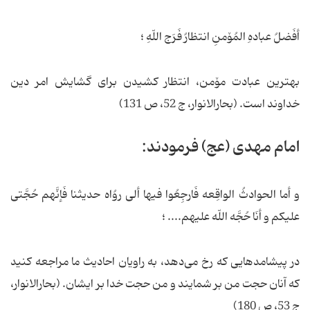
أفَضلُ عبادهِ المُۆمنِ انتظارُ فَرَج اللّهِ ؛
بهترین عبادت مۆمن، انتظار کشیدن برای گشایش امر دین
خداوند است. (بحارالانوار، ج 52، ص 131)
امام مهدی (عج) فرمودند:
و أما الحوادثُ الواقِعه فَارجِعُوا فیها ألی روُاه حدیثنا فَإنَّهم حُجَّتی
علیکم و أنَا حُجَّه اللّه علیهم.... ؛
در پیشامدهایی که رخ می‌دهد، به راویان احادیث ما مراجعه کنید
که آنان حجت من بر شمایند و من حجت خدا بر ایشان. (بحارالانوار،
ج 53، ص 180)