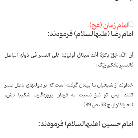
امام رضا (علیه‏السلام) فرمودند:
أنَّ اللهَ جَلَّ ذِکرُهُ أخَذَ میثاقَ أولیائِنا عَلَی الصَّبر فی دَولَهِ الباطل
فالصبِر لِحُکمِ رَبِّکَ ؛
خداوند از شیعیان ما پیمان گرفته است که بر دولت‏های باطل صبر
کنند، پس تو نیز نسبت به فرمان پروردگارت شکیبا باش.
(بحارالانوار، ج 53، ص 89)
امام حسین (علیه‏السلام) فرمودند: