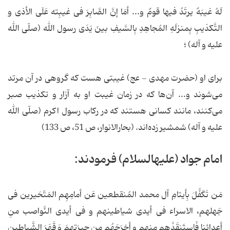
لَهُ غیبَهٌ یرتَدُ فیها قومٌ و... أمَا إنَّ الصَّابِرَ فی غیبِته عَلَی الأذی و
التَّکذیبِ بِمنزلَهِ المُجاهِدِ بِالسَّیفِ بینَ یَدَی رسول الله (صلّی الله
علیه و آله) ؛
برای او (حضرت مهدی - عج) غیبتی هست که گروهی در آن مرتد
می‌شوند و... آن‌ها که در زمان غیبت او به آزار و تکذیب صبر
می‌کنند، مانند کسانی هستند که در رکاب رسول اکرم (صلّی الله
علیه و آله) شمشیر زده‌اند. (بحارالانوار، ص 51، ص 133)
امام جواد (علیه‏السلام) فرمودند:
مَن تَکَفَّلَ بِأیتامِ آل محمد المُنقطعین عَن أمامِهِم المَتّحَیرین فی
جَهلهم، الاسراء فی أیدی شیاطینهم و فی أیدی النَّواصب منِ
أعدائِنا فَاستَنقَذَهم منهم و أخرَجَهُم من حیرَتِهِمَ وَ قَهَرَ الشَّیاطین