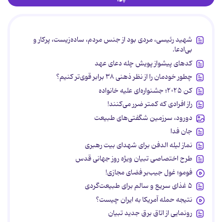
شهید رئیسی، مردی بود از جنس مردم، ساده‌زیست، پرکار و
بی‌ادعا.
کدهای پیشواز پویش چله دعای عهد
چطور خودمان را از نظر ذهنی ۳۸ برابر قوی‌تر کنیم؟
کن ۲۰۲۵؛ جشنواره‌ای علیه خانواده
راز افرادی که کمتر ضرر می‌کنند!
دورود، سرزمین شگفتی‌های طبیعت
جان فدا
نماز لیله الدفن برای شهدای بیت رهبری
طرح اختصاصی تبیان ویژه روز جهانی قدس
فومو؛ غول جیب‌بر فضای مجازی!
۵ غذای سریع و سالم برای طبیعت‌گردی
نتیجه حمله آمریکا به ایران چیست؟
رونمایی از اتاق برق جدید تبیان