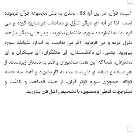
البتّه، قرآن، در این آیه 88 ، تحدّی به مثل مجموعه قرآن فرموده
است. امّا در آیه ای دیگر، تنزّل و مماشات در مبارزه كرده و می
فرماید: به اندازه ده سوره، مانندآن بیاورید. و در جایی دیگر، باز هم
تنزّل كرده و می فرماید: اگر می توانید، به اندازه تنهایك سوره
بیاورید. یعنی، ای دانشمندان، ای متفكّران، ای مبتكران و ای
مخترعان، شما كه این همه سخنوران و قلم به دستان زبردست، از
هر صنف و طبقه ای دارید، دست به كار بشوید و فقط سه جمله
كوتاه، همچون سوره كوثرِ قرآن، از حیث فَصاحت و بَلاغت و
دیگرجهات لفظی و معنوی، با تشخیص اهل فن بیاورید.