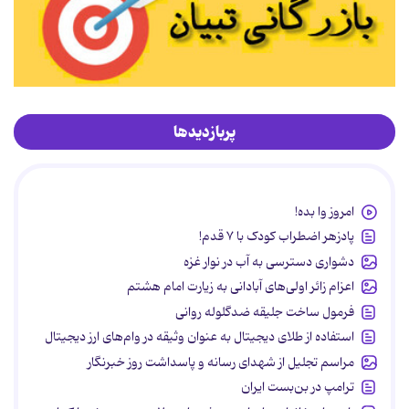
پربازدیدها
امروز وا بده!
پادزهر اضطراب کودک با ۷ قدم!
دشواری دسترسی به آب در نوار غزه
اعزام زائر اولی‌های آبادانی به زیارت امام هشتم
فرمول ساخت جلیقه ضدگلوله روانی
استفاده از طلای دیجیتال به عنوان وثیقه در وام‌های ارز دیجیتال
مراسم تجلیل از شهدای رسانه و پاسداشت روز خبرنگار
ترامپ در بن‌بست ایران