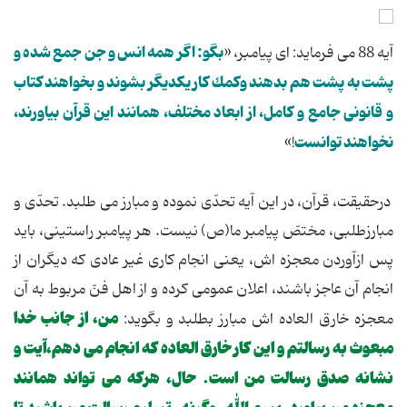
بگو: اگر همه انس و جن جمع شده و
آیه 88 می فرماید: ای پیامبر، «
پشت به پشت هم بدهند وكمك كار یكدیگر بشوند و بخواهند كتاب
و قانونی جامع و كامل، از ابعاد مختلف، همانند این قرآن بیاورند،
نخواهند توانست
!»
درحقیقت، قرآن، در این آیه تحدّی نموده و مبارز می طلبد. تحدّی و
مبارزطلبی، مختصّ پیامبر ما(ص) نیست. هر پیامبر راستینی، باید
پس ازآوردن معجزه اش، یعنی انجام كاری غیر عادی كه دیگران از
انجام آن عاجز باشند، اعلان عمومی كرده و از اهل فنّ مربوط به آن
من، از جانب خدا
معجزه خارق العاده اش مبارز بطلبد و بگوید:
مبعوث به رسالتم و این كار خارق العاده كه انجام می دهم،آیت و
نشانه صدق رسالت من است. حال، هركه می تواند همانند