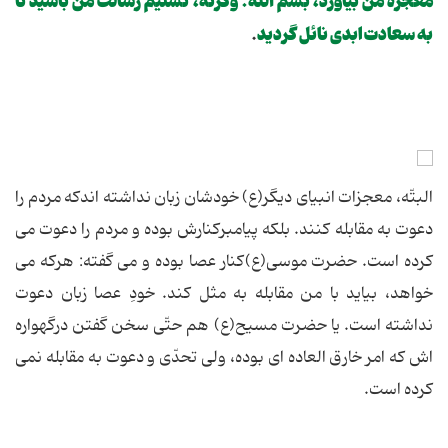
معجزه من بیاورد، بسم الله. وگرنه، تسلیم رسالت من باشید تا
به سعادت ابدی نائل گردید
.
البتّه، معجزات انبیای دیگر(ع) خودشان زبان نداشته اندكه مردم را
دعوت به مقابله كنند. بلكه پیامبركنارش بوده و مردم را دعوت می
كرده است. حضرت موسی(ع)كنار عصا بوده و می گفته: هركه می
خواهد، بیاید با من مقابله به مثل كند. خودِ عصا زبان دعوت
نداشته است. یا حضرت مسیح(ع) هم حتّی سخن گفتن درگهواره
اش كه امر خارق العاده ای بوده، ولی تحدّی و دعوت به مقابله نمی
كرده است.