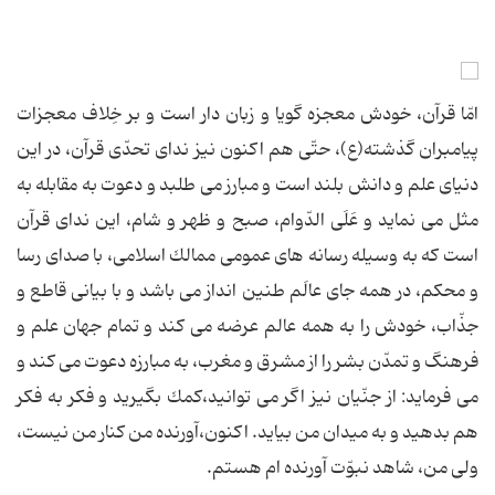
امّا قرآن، خودش معجزه گویا و زبان دار است و بر خِلاف معجزات
پیامبران گذشته(ع)، حتّی هم اكنون نیز ندای تحدّی قرآن، در این
دنیای علم و دانش بلند است و مبارز می طلبد و دعوت به مقابله به
مثل می نماید و عَلَی الدّوام، صبح و ظهر و شام، این ندای قرآن
است كه به وسیله رسانه های عمومی ممالك اسلامی، با صدای رسا
و محكم، در همه جای عالَم طنین انداز می باشد و با بیانی قاطع و
جذّاب، خودش را به همه عالم عرضه می كند و تمام جهان علم و
فرهنگ و تمدّن بشر را از مشرق و مغرب، به مبارزه دعوت می كند و
می فرماید: از جنّیان نیز اگر می توانید،كمك بگیرید و فكر به فكر
هم بدهید و به میدان من بیاید. اكنون،آورنده من كنار من نیست،
ولی من، شاهد نبوّت آورنده ام هستم.