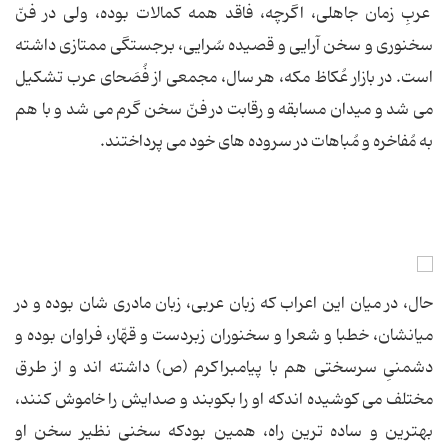
عربِ زمان جاهلی، اگرچه، فاقد همه كمالات بوده، ولی در فنّ
سخنوری و سخن آرایی و قصیده سُرایی، برجستگی ممتازی داشته
است. در بازار عُكاظ مكه، هر سال، مجمعی از فُصَحای عرب تشكیل
می شد و میدان مسابقه و رقابت در فنّ سخن گرم می شد و با هم
به مُفاخره و مُباهات در سروده های خود می پرداختند.
حال، در میان این اعراب كه زبان عربی، زبان مادری شان بوده و در
میانشان، خطبا و شعرا و سخنوران زبردست و قهّار، فراوان بوده و
دشمنیِ سرسختی هم با پیامبراكرم (ص) داشته اند و از طرق
مختلف می كوشیده اندكه او را بكوبند و صدایش را خاموش كنند،
بهترین و ساده ترین راه، همین بودكه سخنی نظیر سخن او