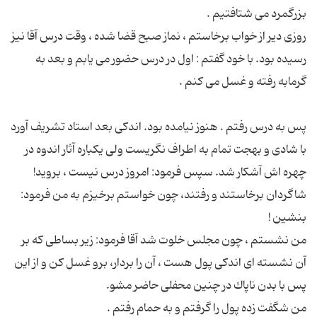
روزی دیر از خواب برخاستم ، نماز صبح قضا شده ، وقت درس آقا نیز
رسیده بود. با خود گفتم : اول در درس حضور می یابم و بعد به
پس به درس رفتم . هنوز نیامده بود. اندكی بعد استاد تشریف آورد
با شادی و بهجت تمام به اطراف نگریست ولی یكباره آثار اندوه در
شاگردان برخاستند و رفتند، چون خواستم برخیزم به من فرمود:
من نشستم ، چون مجلس خلوت شد آقا فرمود: زیر بساطی كه بر
آن نشسته ای اندكی پول هست ، آن را بردار، برو غسل كن و از این