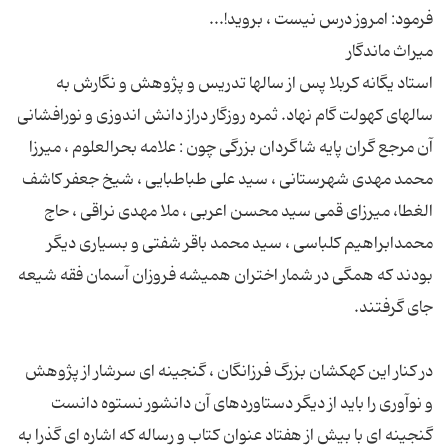
استاد یگانه كربلا پس از سالها تدریس و پژوهش و نگارش به
سالهای كهولت گام نهاد. ثمره روزگار دراز دانش اندوزی و نورافشانی
آن مرجع گران پایه شاگردان بزرگی چون : علامه بحرالعلوم ، میرزا
محمد مهدی شهرستانی ، سید علی طباطبایی ، شیخ جعفر كاشف
الغطا، میرزای قمی سید محسن اعربی ، ملا مهدی نراقی ، حاج
محمدابراهیم كلباسی ، سید محمد باقر شفتی و بسیاری دیگر
بودند كه همگی در شمار اختران همیشه فروزان آسمان فقه شیعه
در كنار این كهكشان بزرگ فرزانگان ، گنجینه ای سرشار از پژوهش
و نوآوری را باید از دیگر دستاوردهای آن دانشور نستوه دانست
گنجینه ای با بیش از هفتاد عنوان كتاب و رساله كه اشاره ای گذرا به