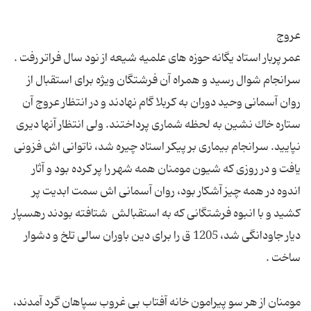
عمر پربار استاد یگانه حوزه های علمیه شیعه از نود سال فراتر رفت .
سرانجام شوال رسید و همراه آن فرشتگان ویژه برای استقبال از
روان آسمانی وحید دوران به كربلا گام نهادند و در انتظار عروج آن
ستاره خاك نشین به لحظه شماری پرداختند. ولی انتظار آنها دیری
نپایید. سرانجام بیماری بر پیكر استاد چیره شد، ناتوانی اش فزونی
یافت و در روزی كه شیون مومنان همه شهر را پر كرده بود و آثار
اندوه در همه چیز آشكار بود، روان آسمانی اش سمت ابدیت پر
كشید و با انبوه فرشتگانی كه به استقبالش ‍ شتافته بودند رهسپار
دیار جاودانگی شد، 1205 ق را برای دین باوران سالی تلخ و دشوار
مومنان از هر سو پیرامون خانه آفتاب بی غروب سپاهان گرد آمدند،