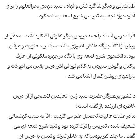
طباطبایی و دیگر شاگردانش وانهاد . سید مهدی بحرالعلوم را برای
البته درس استاد با همه دروس دیگر تفاوتی آشكار داشت . محفل او
پیش از آنكه جایگاه دانش اندوزی باشد. مجلس معنویت و عرفان
بود. دانشجوی شرح لمعه وی با نگاه در چهره ملكوتی آن عارف
پاكدل و گوش سپردن به كلام نورانی اش درس یقین می آموخت و
دانشور پرهیزگار حضرت سید زین العابدین لاهیجی از آن درس
ما در عتبات عالیات تحصیل علم می كردیم . آقا به سبب كهنسالی
ضعیف شده ، تدریس را ترك كرده بود و تنها شرح لمعه ای می
گفت . ما چند نفر بودیم كه به خاطر تبرك و تیمن به درس آن