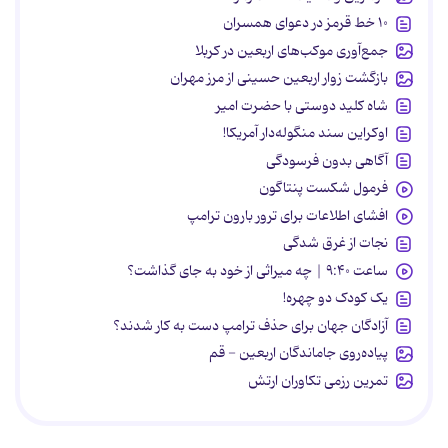
۱۰ خط قرمز در دعوای همسران
جمع‌آوری موکب‌های اربعین در کربلا
بازگشت زوار اربعین حسینی از مرز مهران
شاه کلید دوستی با حضرت امیر
اوکراین سند منگوله‌دار آمریکا!
آگاهی بدون فرسودگی
فرمول شکست پنتاگون
افشای اطلاعات برای ترور بارون ترامپ
نجات از غرق شدگی
ساعت ۹:۴۰ | چه میراثی از خود به جای گذاشت؟
یک کودک دو چهره!
آزادگان جهان برای حذف ترامپ دست به کار شدند؟
پیاده‌روی جاماندگان اربعین - قم
تمرین رزمی تکاوران ارتش