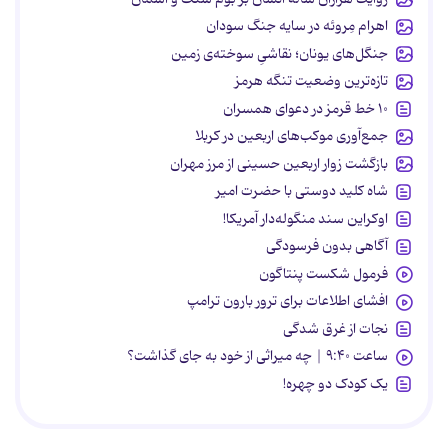
اهرام مِروئه در سایه جنگ سودان
جنگل‌های یونان؛ نقاشیِ سوخته‌ی زمین
تازه‌ترین وضعیت تنگه هرمز
۱۰ خط قرمز در دعوای همسران
جمع‌آوری موکب‌های اربعین در کربلا
بازگشت زوار اربعین حسینی از مرز مهران
شاه کلید دوستی با حضرت امیر
اوکراین سند منگوله‌دار آمریکا!
آگاهی بدون فرسودگی
فرمول شکست پنتاگون
افشای اطلاعات برای ترور بارون ترامپ
نجات از غرق شدگی
ساعت ۹:۴۰ | چه میراثی از خود به جای گذاشت؟
یک کودک دو چهره!