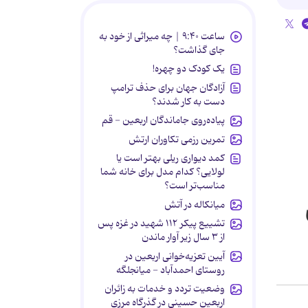
ساعت ۹:۴۰ | چه میراثی از خود به
جای گذاشت؟
یک کودک دو چهره!
آزادگان جهان برای حذف ترامپ
دست به کار شدند؟
پیاده‌روی جاماندگان اربعین - قم
تمرین رزمی تکاوران ارتش
کمد دیواری ریلی بهتر است یا
لولایی؟ کدام مدل برای خانه شما
مناسب‌تر است؟
میانکاله در آتش
تشییع پیکر ۱۱۲ شهید در غزه پس
از ۳ سال زیر آوار ماندن
آیین تعزیه‌خوانی اربعین در
روستای احمدآباد - میانجلگه
وضعیت تردد و خدمات به زائران
اربعین حسینی در گذرگاه مرزی