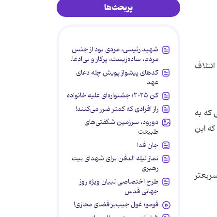
پربحث‌ها
شهید رئیسی، مردی بود از جنس
مردم، ساده‌زیست، پرکار و بی‌ادعا.
ائتلاف
کدهای پیشواز پویش چله دعای
عهد
کن ۲۰۲۵؛ جشنواره‌ای علیه خانواده
راز افرادی که کمتر ضرر می‌کنند!
 که به
دورود، سرزمین شگفتی‌های
که این
طبیعت
جان فدا
نماز لیله الدفن برای شهدای بیت
رهبری
سریعتر
طرح اختصاصی تبیان ویژه روز
جهانی قدس
فومو؛ غول جیب‌بر فضای مجازی!