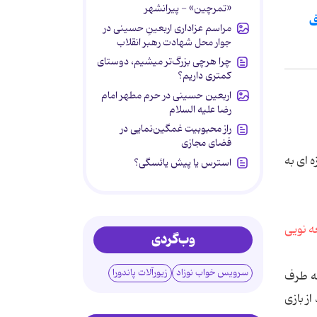
«تمرچین» - پیرانشهر
ف
مراسم عزاداری اربعینِ حسینی در
جوار محل شهادت رهبر انقلاب
چرا هرچی بزرگ‌تر میشیم، دوستای
کمتری داریم؟
اربعین حسینی در حرم مطهر امام
رضا علیه السلام
راز محبوبیت غمگین‌نمایی در
فضای مجازی
 ای به
استرس یا پیش یائسگی؟
وب‌گردی
سرویس خواب نوزاد
زیورآلات پاندورا
سه طرف
ز بازی