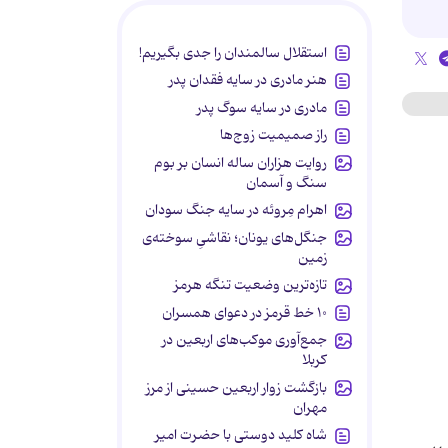
استقلال سالمندان را جدی بگیریم!
هنر مادری در سایه‌ فقدان پدر
مادری در سایه سوگ پدر
راز صمیمیت زوج‌ها
روایت هزاران ساله انسان بر بوم
سنگ و آسمان
اهرام مِروئه در سایه جنگ سودان
جنگل‌های یونان؛ نقاشیِ سوخته‌ی
زمین
تازه‌ترین وضعیت تنگه هرمز
۱۰ خط قرمز در دعوای همسران
جمع‌آوری موکب‌های اربعین در
کربلا
بازگشت زوار اربعین حسینی از مرز
مهران
شاه کلید دوستی با حضرت امیر