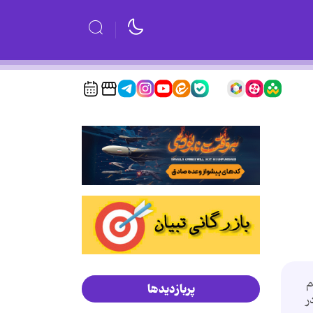
م
پربازدیدها
ر