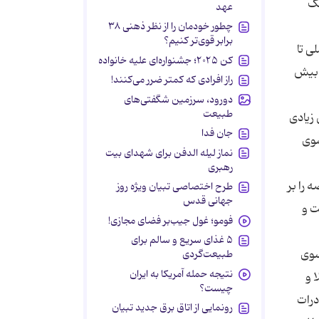
عهد
چطور خودمان را از نظر ذهنی ۳۸
برابر قوی‌تر کنیم؟
کن ۲۰۲۵؛ جشنواره‌ای علیه خانواده
راز افرادی که کمتر ضرر می‌کنند!
دورود، سرزمین شگفتی‌های
طبیعت
جان فدا
نماز لیله الدفن برای شهدای بیت
رهبری
طرح اختصاصی تبیان ویژه روز
جهانی قدس
فومو؛ غول جیب‌بر فضای مجازی!
۵ غذای سریع و سالم برای
طبیعت‌گردی
نتیجه حمله آمریکا به ایران
چیست؟
رونمایی از اتاق برق جدید تبیان