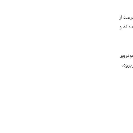
کل خودرو را با استفاده از این پرینتر بسازد، از اواخر سال 2012 کارش را شروع کرده و نزدیک به 72 درصد از
‌اند و
خودروی
برود.