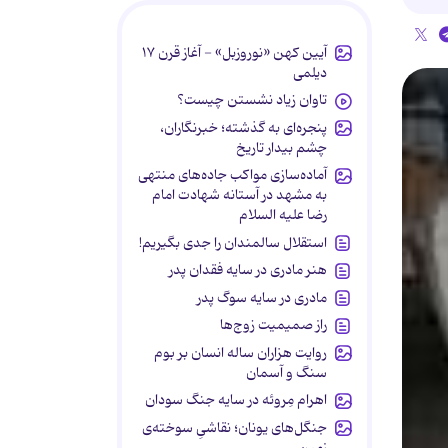
آیین کهن «نوروزبل» - آغاز قرن ۱۷
دیلمی
تاوان زیاد نشستن چیست؟
پنجره‌ای به گذشته؛ خبرنگاران،
چشم بیدار تاریخ
آماده‌سازی مواکب جاده‌های منتهی
به مشهد در آستانه شهادت امام
رضا علیه السلام
استقلال سالمندان را جدی بگیریم!
هنر مادری در سایه‌ فقدان پدر
مادری در سایه سوگ پدر
راز صمیمیت زوج‌ها
روایت هزاران ساله انسان بر بوم
سنگ و آسمان
اهرام مِروئه در سایه جنگ سودان
جنگل‌های یونان؛ نقاشیِ سوخته‌ی
زمین