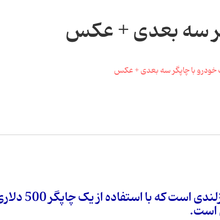
گر سه بعدی + عكس
«ایوان سنچ» یک برنامه‌نویس نیوزلندی است که 
 است.