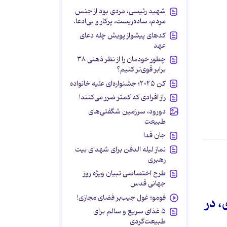
شهید رئیسی، مردی بود از جنس
مردم، ساده‌زیست، پرکار و بی‌ادعا.
کدهای پیشواز پویش چله دعای
عهد
چطور خودمان را از نظر ذهنی ۳۸
برابر قوی‌تر کنیم؟
کن ۲۰۲۵؛ جشنواره‌ای علیه خانواده
راز افرادی که کمتر ضرر می‌کنند!
دورود، سرزمین شگفتی‌های
طبیعت
جان فدا
نماز لیله الدفن برای شهدای بیت
رهبری
طرح اختصاصی تبیان ویژه روز
جهانی قدس
فومو؛ غول جیب‌بر فضای مجازی!
با استفاده از یک چاپگر 500 دلاری، در
۵ غذای سریع و سالم برای
طبیعت‌گردی