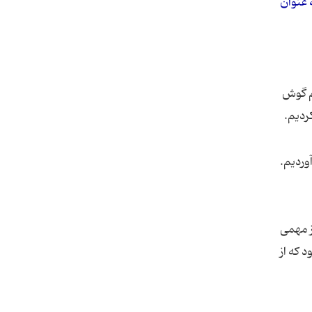
 عنوان
هم گوش
ردیم.
وردیم.
ز مهمی
 که از