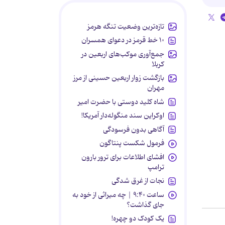
تازه‌ترین وضعیت تنگه هرمز
۱۰ خط قرمز در دعوای همسران
جمع‌آوری موکب‌های اربعین در
کربلا
بازگشت زوار اربعین حسینی از مرز
مهران
شاه کلید دوستی با حضرت امیر
اوکراین سند منگوله‌دار آمریکا!
آگاهی بدون فرسودگی
فرمول شکست پنتاگون
افشای اطلاعات برای ترور بارون
ترامپ
نجات از غرق شدگی
ساعت ۹:۴۰ | چه میراثی از خود به
جای گذاشت؟
یک کودک دو چهره!