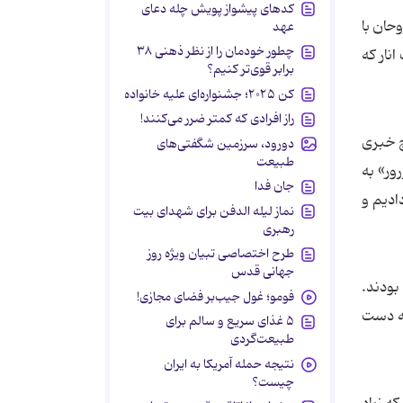
کدهای پیشواز پویش چله دعای
حان با
عهد
چطور خودمان را از نظر ذهنی ۳۸
نار که
برابر قوی‌تر کنیم؟
کن ۲۰۲۵؛ جشنواره‌ای علیه خانواده
راز افرادی که کمتر ضرر می‌کنند!
چ خبری
دورود، سرزمین شگفتی‌های
طبیعت
ور» به
جان فدا
ادیم و
نماز لیله الدفن برای شهدای بیت
رهبری
طرح اختصاصی تبیان ویژه روز
جهانی قدس
بودند.
فومو؛ غول جیب‌بر فضای مجازی!
به دست
۵ غذای سریع و سالم برای
طبیعت‌گردی
نتیجه حمله آمریکا به ایران
چیست؟