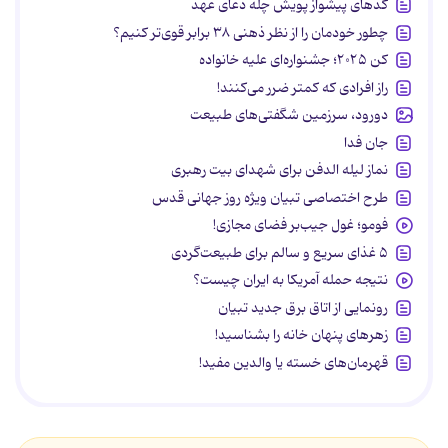
کدهای پیشواز پویش چله دعای عهد
چطور خودمان را از نظر ذهنی ۳۸ برابر قوی‌تر کنیم؟
کن ۲۰۲۵؛ جشنواره‌ای علیه خانواده
راز افرادی که کمتر ضرر می‌کنند!
دورود، سرزمین شگفتی‌های طبیعت
جان فدا
نماز لیله الدفن برای شهدای بیت رهبری
طرح اختصاصی تبیان ویژه روز جهانی قدس
فومو؛ غول جیب‌بر فضای مجازی!
۵ غذای سریع و سالم برای طبیعت‌گردی
نتیجه حمله آمریکا به ایران چیست؟
رونمایی از اتاق برق جدید تبیان
زهرهای پنهان خانه را بشناسید!
قهرمان‌های خسته یا والدین مفید!