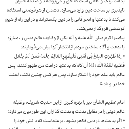
بدعت، رنگ و لعابی است که حق را می‌پوشاند و صدمه جبران
ناپذیری بر ساحت دین وارد می‌سازد. دشمن از هر فرصتی استفاده
می‌کند تا بدعتها و انحرافاتی را در دین بگستراند و در این راه از هیچ
پیامبر اکرم صلی الله علیه و آله یکی از وظایف عالم دینی را، مبارزه
« اِذَا ظَهَرَتِ البِدَعُ فِی اُمَّتِی فَلْیظْهِرِ العَالِمُ عِلْمَهُ فَمَنْ لَمْ یفْعَل
فَعَلَیهِ لَعْنَهُ الله؛ [4] آن گاه که بدعتها در امت من ظهور کنند، پس
عالم باید علم خود را آشکار سازد. پس هر کس چنین نکند، لعنت
امام عظیم الشأن نیز با بهره گیری از این حدیث شریف، وظیفه
‌«اگر بدعت‌ها در دین ظاهر بشود، بر علماست که دانش خود را