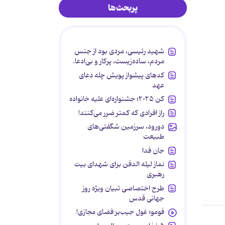
پربحث‌ها
شهید رئیسی، مردی بود از جنس
مردم، ساده‌زیست، پرکار و بی‌ادعا.
کدهای پیشواز پویش چله دعای
عهد
کن ۲۰۲۵؛ جشنواره‌ای علیه خانواده
راز افرادی که کمتر ضرر می‌کنند!
دورود، سرزمین شگفتی‌های
طبیعت
جان فدا
نماز لیله الدفن برای شهدای بیت
رهبری
طرح اختصاصی تبیان ویژه روز
جهانی قدس
فومو؛ غول جیب‌بر فضای مجازی!