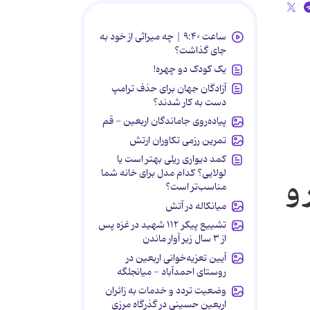
ساعت ۹:۴۰ | چه میراثی از خود به
جای گذاشت؟
یک کودک دو چهره!
آزادگان جهان برای حذف ترامپ
دست به کار شدند؟
پیاده‌روی جاماندگان اربعین - قم
تمرین رزمی تکاوران ارتش
کمد دیواری ریلی بهتر است یا
لولایی؟ کدام مدل برای خانه شما
و
مناسب‌تر است؟
میانکاله در آتش
تشییع پیکر ۱۱۲ شهید در غزه پس
از ۳ سال زیر آوار ماندن
آیین تعزیه‌خوانی اربعین در
روستای احمدآباد - میانجلگه
وضعیت تردد و خدمات به زائران
اربعین حسینی در گذرگاه مرزی