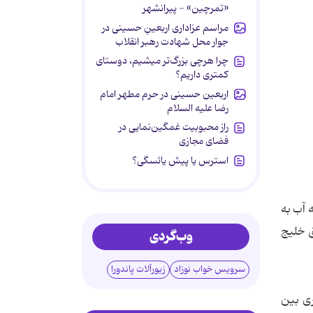
«تمرچین» - پیرانشهر
مراسم عزاداری اربعینِ حسینی در
جوار محل شهادت رهبر انقلاب
چرا هرچی بزرگ‌تر میشیم، دوستای
کمتری داریم؟
اربعین حسینی در حرم مطهر امام
رضا علیه السلام
راز محبوبیت غمگین‌نمایی در
فضای مجازی
استرس یا پیش یائسگی؟
 آب به
ق خلیج
وب‌گردی
سرویس خواب نوزاد
زیورآلات پاندورا
ری بین