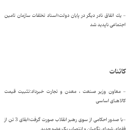
- یك اتفاق ناد‌ر د‌یگر د‌ر پایان د‌ولت؛اسناد‌ تخلفات سازمان تامین
اجتماعی ناپد‌ید‌ شد‌
کائنات
- معاون وزیر صنعت ، معدن و تجارت خبرداد:تثبیت قیمت
کالاهـای اساسی
-با صدور احکامی از سوی رهبر انقلاب صورت گرفت؛ابقای 3 تن از
فقهای شورای نگهبان و انتصاب یک عضو جدید