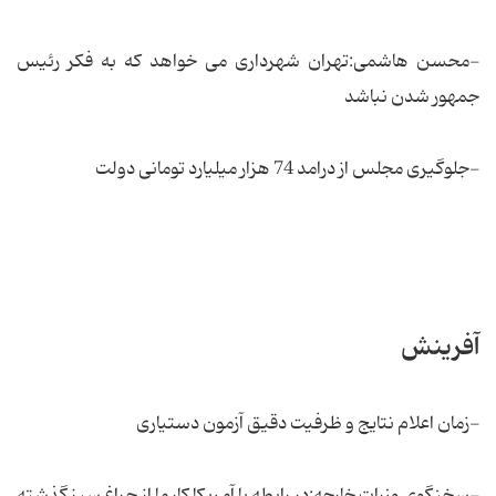
-محسن هاشمی:تهران شهرداری می خواهد که به فکر رئیس
جمهور شدن نباشد
-جلوگیری مجلس از درامد 74 هزار میلیارد تومانی دولت
آفرینش
-زمان اعلام نتایج و ظرفیت دقیق آزمون دستیاری
-سخنگوی وزرات خارجه:در رابطه با آمریکا کار ما از چراغ سبز گذشته