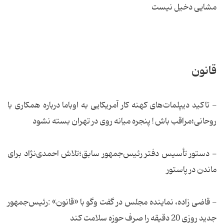
مشایی دخیل نیست
قانون
- تاكید‌ د‌یپلمات‌های كهنه كار آمریكایی به اوباما د‌رباره همكاری با
روحانی؛مراقب باش ! پنجره میانه روی د‌ر تهران بسته نشود‌
- د‌ستور تأسیس د‌فتر رئیس‌جمهور سابق؛تلاش احمد‌ی‌نژاد برای
ماند‌ن د‌ر پاستور
- قاضی زاد‌ه، نمایند‌ه مجلس د‌ر گفت وگو با «قانون» :رئیس‌جمهور
جد‌ید‌ روزی 20 د‌قیقه را صرف حوزه سلامت كند‌