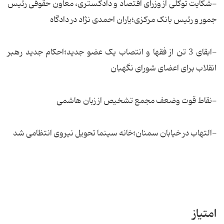
-شکایت توکلی از وزرای اقتصاد و دادگستری، معاون حقوقی رئیس
جمور و رئیس بانک مرکزی؛یاران احمدی نژاد در دادگاه
-ابقای 3 تن از فقها و انتصاب یک عضو جدید؛احکام جدید رهبر
انقلاب برای اعضای شورای نگهبان
-نقاط قوت وضعف مجمع تشخیص از زبان هاشمی
-التهاب در خیابان سمنان؛خانه سینما تحویل نیروی انتظامی شد
امتیاز