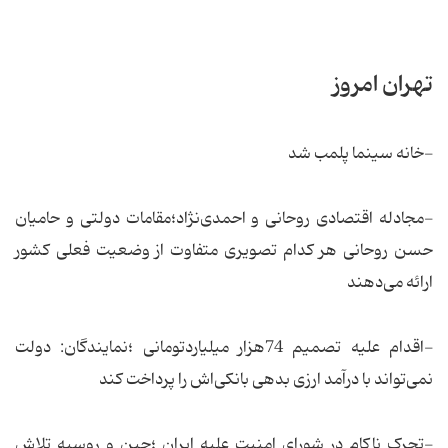
تهران امروز
-خانه سینما پلمب شد
-مجادله اقتصادی روحانی و احمدی‌نژاد؛مقامات دولتی و حامیان
حسن روحانی هر كدام تصویری متفاوت از وضعیت فعلی كشور
ارائه می‌دهند
-اقدام علیه تصمیم 74هزار میلیاردتومانی ؛نمایندگان: دولت
نمی‌تواند با درآمد ارزی بدهی بانکی‌اش را پرداخت کند
-تحرک ناکام در شورای امنیت علیه ایران ؛چین و روسیه تلاش