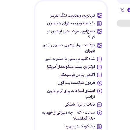
تازه‌ترین وضعیت تنگه هرمز
۱۰ خط قرمز در دعوای همسران
جمع‌آوری موکب‌های اربعین در
کربلا
بازگشت زوار اربعین حسینی از مرز
مهران
شاه کلید دوستی با حضرت امیر
اوکراین سند منگوله‌دار آمریکا!
آگاهی بدون فرسودگی
فرمول شکست پنتاگون
افشای اطلاعات برای ترور بارون
ترامپ
نجات از غرق شدگی
ساعت ۹:۴۰ | چه میراثی از خود به
جای گذاشت؟
یک کودک دو چهره!