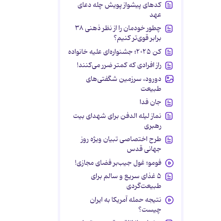
کدهای پیشواز پویش چله دعای
عهد
چطور خودمان را از نظر ذهنی ۳۸
برابر قوی‌تر کنیم؟
کن ۲۰۲۵؛ جشنواره‌ای علیه خانواده
راز افرادی که کمتر ضرر می‌کنند!
دورود، سرزمین شگفتی‌های
طبیعت
جان فدا
نماز لیله الدفن برای شهدای بیت
رهبری
طرح اختصاصی تبیان ویژه روز
جهانی قدس
فومو؛ غول جیب‌بر فضای مجازی!
۵ غذای سریع و سالم برای
طبیعت‌گردی
نتیجه حمله آمریکا به ایران
چیست؟