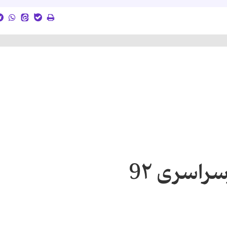
راسری 9٢