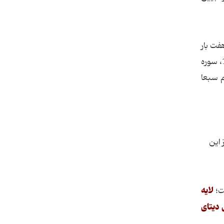
فت بار
تکرار شده است ( سوره بقره آیه 29، سوره المومنون آیه 17 و 86، سوره فصلت آیه 12، سوره الملک آیه 3، سوره الطلاق آیه 12، سوره
ا فوقکم سبعا
لی از این
لایه
ت؛
 دیتای