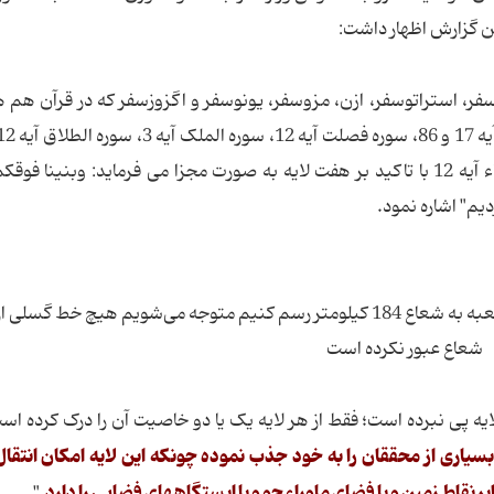
این گزارش اظهار داشت:
سفر، استراتوسفر، ازن، مزوسفر، یونوسفر و اگزوزسفر که در قرآن هم ه
نوح آیه 15) ضمنا خداوند متعال در سوره مبارکه نباء آیه 12 با تاکید بر هفت لایه به صورت مجزا می فرماید: وبنین
دیم" اشاره نمود.
وزیر ارتباطات: جالب اینکه اگر دایره‌ای به مرکزیت کعبه به شعاع 184 کیلومتر رسم کنیم متوجه می‌شویم هیچ خط گس
شعاع عبور نکرده است
ه پی نبرده است؛ فقط از هر لایه یک یا دو خاصیت آن را درک کرده اس
 بسیاری از محققان را به خود جذب نموده چونکه این لایه امکان انتقال
ر نقاط زمین و یا فضای ماوراء جو و یا ایستگاههای فضایی را دارد