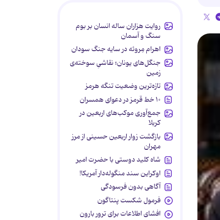
روایت هزاران ساله انسان بر بوم
سنگ و آسمان
اهرام مِروئه در سایه جنگ سودان
جنگل‌های یونان؛ نقاشیِ سوخته‌ی
زمین
تازه‌ترین وضعیت تنگه هرمز
۱۰ خط قرمز در دعوای همسران
جمع‌آوری موکب‌های اربعین در
کربلا
بازگشت زوار اربعین حسینی از مرز
مهران
شاه کلید دوستی با حضرت امیر
اوکراین سند منگوله‌دار آمریکا!
آگاهی بدون فرسودگی
فرمول شکست پنتاگون
افشای اطلاعات برای ترور بارون