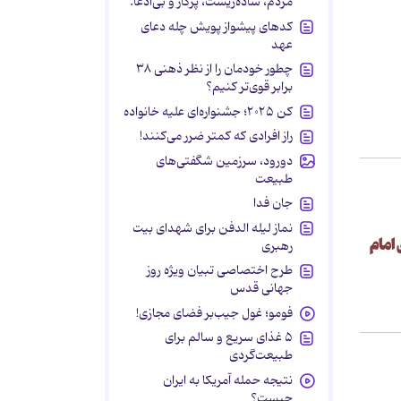
مردم، ساده‌زیست، پرکار و بی‌ادعا.
کدهای پیشواز پویش چله دعای
عهد
چطور خودمان را از نظر ذهنی ۳۸
برابر قوی‌تر کنیم؟
کن ۲۰۲۵؛ جشنواره‌ای علیه خانواده
راز افرادی که کمتر ضرر می‌کنند!
دورود، سرزمین شگفتی‌های
طبیعت
جان فدا
نماز لیله الدفن برای شهدای بیت
 امام
رهبری
طرح اختصاصی تبیان ویژه روز
جهانی قدس
فومو؛ غول جیب‌بر فضای مجازی!
۵ غذای سریع و سالم برای
طبیعت‌گردی
نتیجه حمله آمریکا به ایران
چیست؟