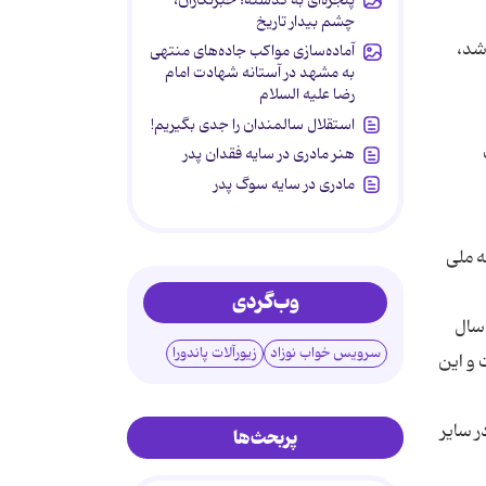
چشم بیدار تاریخ
شد،
آماده‌سازی مواکب جاده‌های منتهی
به مشهد در آستانه شهادت امام
رضا علیه السلام
استقلال سالمندان را جدی بگیریم!
هنر مادری در سایه‌ فقدان پدر
مادری در سایه سوگ پدر
یس روی شبکه ملی
وب‌گردی
 سال
سرویس خواب نوزاد
زیورآلات پاندورا
فت و این
 صرفه جویی در 3.4 دلار انرژی، 1.8 دلار در محیط زیست و 1.4 دلار در سایر
پربحث‌ها