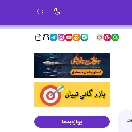
ین
پربازدیدها