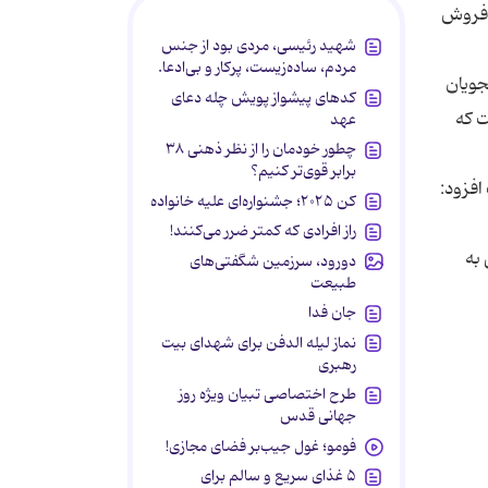
 سال 2012 بالغ بر 11 درصد بیش از فروش
شهید رئیسی، مردی بود از جنس
مردم، ساده‌زیست، پرکار و بی‌ادعا.
نشجویان
کدهای پیشواز پویش چله دعای
ت که
عهد
چطور خودمان را از نظر ذهنی ۳۸
برابر قوی‌تر کنیم؟
 کرده است افزود:
کن ۲۰۲۵؛ جشنواره‌ای علیه خانواده
راز افرادی که کمتر ضرر می‌کنند!
یابی به
دورود، سرزمین شگفتی‌های
طبیعت
جان فدا
نماز لیله الدفن برای شهدای بیت
رهبری
طرح اختصاصی تبیان ویژه روز
جهانی قدس
فومو؛ غول جیب‌بر فضای مجازی!
۵ غذای سریع و سالم برای