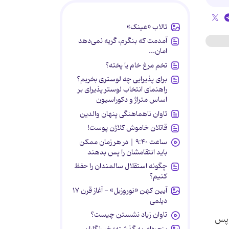
تالاب «عینک»
آمدمت که بنگرم، گریه نمی‌دهد
امان...
تخم مرغ خام یا پخته؟
برای پذیرایی چه لوستری بخریم؟
راهنمای انتخاب لوستر پذیرای بر
اساس متراژ و دکوراسیون
تاوان ناهماهنگی پنهان والدین
قاتلان خاموش کلاژن پوست!
ساعت ۹:۴۰ | در هر زمان ممکن
باید انتقامشان را پس بدهند
چگونه استقلال سالمندان را حفظ
کنیم؟
آیین کهن «نوروزبل» - آغاز قرن ۱۷
دیلمی
تاوان زیاد نشستن چیست؟
ن پس
پنجره‌ای به گذشته؛ خبرنگاران،