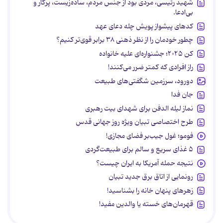
شهید رئیسی، مردی بود از جنس مردم، ساده‌زیست، پرکار و
بی‌ادعا.
کدهای پیشواز پویش چله دعای عهد
چطور خودمان را از نظر ذهنی ۳۸ برابر قوی‌تر کنیم؟
کن ۲۰۲۵؛ جشنواره‌ای علیه خانواده
راز افرادی که کمتر ضرر می‌کنند!
دورود، سرزمین شگفتی‌های طبیعت
جان فدا
نماز لیله الدفن برای شهدای بیت رهبری
طرح اختصاصی تبیان ویژه روز جهانی قدس
فومو؛ غول جیب‌بر فضای مجازی!
۵ غذای سریع و سالم برای طبیعت‌گردی
نتیجه حمله آمریکا به ایران چیست؟
رونمایی از اتاق برق جدید تبیان
زهرهای پنهان خانه را بشناسید!
قهرمان‌های خسته یا والدین مفید!