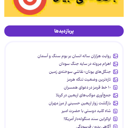
پربازدیدها
روایت هزاران ساله انسان بر بوم سنگ و آسمان
اهرام مِروئه در سایه جنگ سودان
جنگل‌های یونان؛ نقاشیِ سوخته‌ی زمین
تازه‌ترین وضعیت تنگه هرمز
۱۰ خط قرمز در دعوای همسران
جمع‌آوری موکب‌های اربعین در کربلا
بازگشت زوار اربعین حسینی از مرز مهران
شاه کلید دوستی با حضرت امیر
اوکراین سند منگوله‌دار آمریکا!
آگاهی بدون فرسودگی