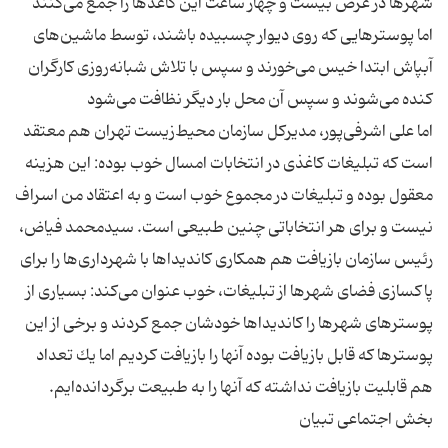
شهرها در عرض بیست و چهار ساعت این كاغذها را جمع می‌كنند
اما پوسترهایی كه روی دیوار چسبیده باشند، توسط ماشین‌های
آبپاش ابتدا خیس می‌خورند و سپس با تلاش شبانه‌روزی كارگران
اما علی اشرفی‌پور، مدیركل سازمان محیط‌زیست تهران هم معتقد
است كه تبلیغات كاغذی در انتخابات امسال خوب بوده: این هزینه
معقول بوده و تبلیغات در مجموع خوب است و به اعتقاد من اسراف
نیست و برای هر انتخاباتی چنین طبیعی است. سیدمحمد فیاض،
رئیس سازمان بازیافت هم همكاری كاندیداها با شهرداری‌ها را برای
پاكسازی فضای شهرها از تبلیغات، خوب عنوان می‌كند: بسیاری از
پوسترهای شهرها را كاندیداها خودشان جمع كردند و برخی از این
پوسترها كه قابل بازیافت بوده آنها را بازیافت كردیم اما یك تعداد