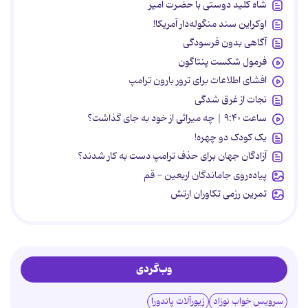
شاه کلید دوستی با حضرت امیر
اوکراین سند منگوله‌دار آمریکا!
آگاهی بدون فرسودگی
فرمول شکست پنتاگون
افشای اطلاعات برای ترور بارون ترامپ
نجات از غرق شدگی
ساعت ۹:۴۰ | چه میراثی از خود به جای گذاشت؟
یک کودک دو چهره!
آزادگان جهان برای حذف ترامپ دست به کار شدند؟
پیاده‌روی جاماندگان اربعین - قم
تمرین رزمی تکاوران ارتش
وب‌گردی
سرویس خواب نوزاد
زیورآلات پاندورا