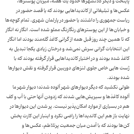
پایتخت و دیگر كلانشهرها حدود یك هفته، میزبان پوسترها،
عكس‌ها و تبلیغاتی از كاندیداهایی بودند كه یا قصد حضور در
ریاست جمهوری را داشتند یا حضور در پارلمان شهری. تمام كوچه‌ها
و خیابان‌ها از این پوسترهای رنگارنگ مملو شده است. انگار نه انگار
كه تا همین چند روز قبل همه از گرانی كاغذ گله‌مند بودند اما انگار
این انتخابات گرانی سرش نمی‌شد و درختان زیادی یكجا تبدیل به
كاغذ شده بودند و در اختیار كاندیداهایی قرار گرفته بودند كه با
ژست هایی خاص جلوی لنز‌های دوربین قرار گرفته و نقش دیوارها
طولی نكشید كه دیگر دیوارهای شهر آلوده شدند؛ دیوار شهر ما
آلوده كاغذها و سیریش‌هایی شدند كه زدودن آنها حتی با آب و كف
هم در بسیاری از موارد امكان‌پذیر نیست. پر شدن این دیوارها در
نهایت باز هم این كاندیداها را راضی نكرد و اینبار این كارت پخش
كن‌ها بودند كه با آمدن میان جمعیت پرتلاطم، عكس‌ها و