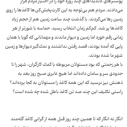
پوسترهای كاندیداهای چند روزه خود را در اختیار مردم قرار
می‌دادند. مردم هم بی‌توجه به این كارت‌پخش‌كن‌ها كاغذها را روی
زمین رها می‌كردند. با گذشت چند ساعت زمین هم از حجم زیاد
كاغذها پر شد. كم‌كم زمان انتخاب رسید. حماسه با شور‌تر از هر
زمانی رقم خورد اما زمین و دیوار ماندند و مهمانانی كه گویا با همان
پایی كه آمده بودند، قصد رفتن نداشتند و نمك‌گیر دیوارها و زمین
با هر زحمتی كه بود مسئولان مربوطه با كمك كارگران، شهر را تا
حدودی سر و سامان داده‌اند اما هیچ عابری صبح روز بعد به
ذهنش نیز نرسید كه این همه كاغذ را مسئولان به كجا برده‌اند؟
انگار نه انگار كه تا همین چند روز قبل همه از گرانی كاغذ گله‌مند