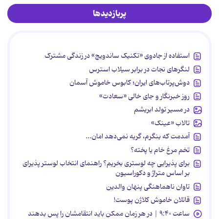
پربازدیدها
استفاده از جادوی «تکنیک ساندویچ» در زندگی مشترک
لنگرهای نجات در برابر سیلاب استرس
دوش‌پرتاب‌های ایران؛ کابوس خاموش آسمان
روز خبرنگار و جای خالی «سعادت»
در مسیر تولد ابریشم
تالاب «عینک»
آمدمت که بنگرم، گریه نمی‌دهد امان...
تخم مرغ خام یا پخته؟
برای پذیرایی چه لوستری بخریم؟ راهنمای انتخاب لوستر پذیرای
بر اساس متراژ و دکوراسیون
تاوان ناهماهنگی پنهان والدین
قاتلان خاموش کلاژن پوست!
ساعت ۹:۴۰ | در هر زمان ممکن باید انتقامشان را پس بدهند