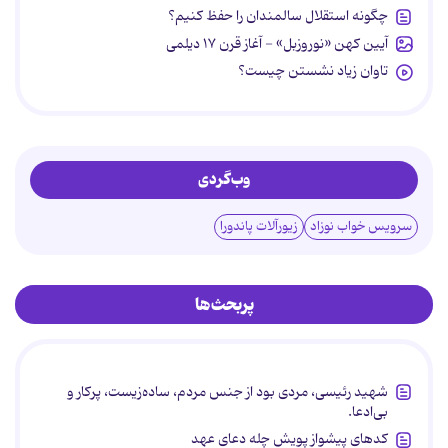
چگونه استقلال سالمندان را حفظ کنیم؟
آیین کهن «نوروزبل» - آغاز قرن ۱۷ دیلمی
تاوان زیاد نشستن چیست؟
وب‌گردی
سرویس خواب نوزاد
زیورآلات پاندورا
پربحث‌ها
شهید رئیسی، مردی بود از جنس مردم، ساده‌زیست، پرکار و
بی‌ادعا.
کدهای پیشواز پویش چله دعای عهد