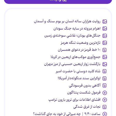
روایت هزاران ساله انسان بر بوم سنگ و آسمان
اهرام مِروئه در سایه جنگ سودان
جنگل‌های یونان؛ نقاشیِ سوخته‌ی زمین
تازه‌ترین وضعیت تنگه هرمز
۱۰ خط قرمز در دعوای همسران
جمع‌آوری موکب‌های اربعین در کربلا
بازگشت زوار اربعین حسینی از مرز مهران
شاه کلید دوستی با حضرت امیر
اوکراین سند منگوله‌دار آمریکا!
آگاهی بدون فرسودگی
فرمول شکست پنتاگون
افشای اطلاعات برای ترور بارون ترامپ
نجات از غرق شدگی
ساعت ۹:۴۰ | چه میراثی از خود به جای گذاشت؟