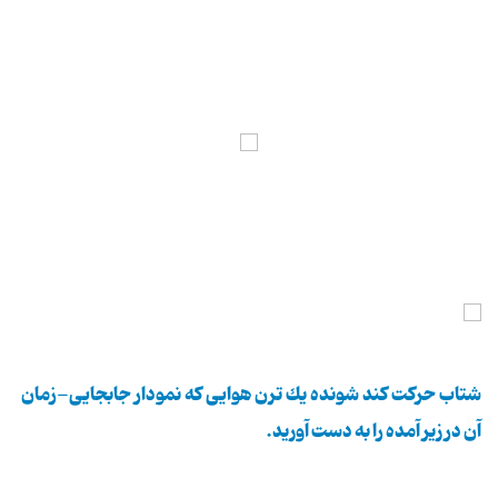
شتاب حركت كند شونده یك ترن هوایی كه نمودار جابجایی-زمان
آن در زیر آمده را به دست آورید.