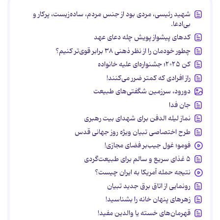
شهید رئیسی، مردی بود از جنس مردم، ساده‌زیست، پرکار و
بی‌ادعا.
کدهای پیشواز پویش چله دعای عهد
چطور خودمان را از نظر ذهنی ۳۸ برابر قوی‌تر کنیم؟
کن ۲۰۲۵؛ جشنواره‌ای علیه خانواده
راز افرادی که کمتر ضرر می‌کنند!
دورود، سرزمین شگفتی‌های طبیعت
جان فدا
نماز لیله الدفن برای شهدای بیت رهبری
طرح اختصاصی تبیان ویژه روز جهانی قدس
فومو؛ غول جیب‌بر فضای مجازی!
۵ غذای سریع و سالم برای طبیعت‌گردی
نتیجه حمله آمریکا به ایران چیست؟
رونمایی از اتاق برق جدید تبیان
زهرهای پنهان خانه را بشناسید!
قهرمان‌های خسته یا والدین مفید!