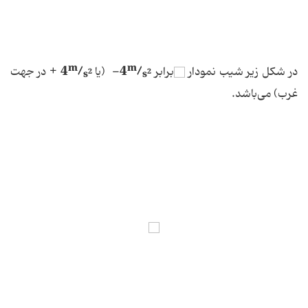
m
m
+
4
/
-4
/
در شكل زیر شیب نمودار
برابر
(یا
در جهت
2
2
s
s
غرب) می‌باشد.