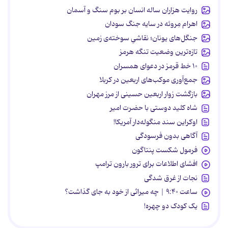
روایت هزاران ساله انسان بر بوم سنگ و آسمان
اهرام مِروئه در سایه جنگ سودان
جنگل‌های یونان؛ نقاشیِ سوخته‌ی زمین
تازه‌ترین وضعیت تنگه هرمز
۱۰ خط قرمز در دعوای همسران
جمع‌آوری موکب‌های اربعین در کربلا
بازگشت زوار اربعین حسینی از مرز مهران
شاه کلید دوستی با حضرت امیر
اوکراین سند منگوله‌دار آمریکا!
آگاهی بدون فرسودگی
فرمول شکست پنتاگون
افشای اطلاعات برای ترور بارون ترامپ
نجات از غرق شدگی
ساعت ۹:۴۰ | چه میراثی از خود به جای گذاشت؟
یک کودک دو چهره!