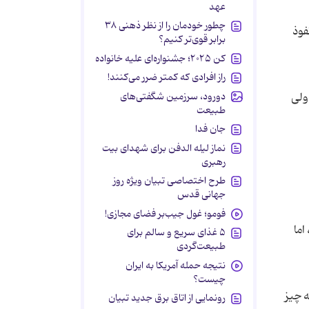
عهد
چطور خودمان را از نظر ذهنی ۳۸
فوذ
برابر قوی‌تر کنیم؟
کن ۲۰۲۵؛ جشنواره‌ای علیه خانواده
راز افرادی که کمتر ضرر می‌کنند!
دورود، سرزمین شگفتی‌های
ولی
طبیعت
جان فدا
نماز لیله الدفن برای شهدای بیت
رهبری
طرح اختصاصی تبیان ویژه روز
جهانی قدس
فومو؛ غول جیب‌بر فضای مجازی!
اما
۵ غذای سریع و سالم برای
طبیعت‌گردی
نتیجه حمله آمریکا به ایران
چیست؟
ه چیز
رونمایی از اتاق برق جدید تبیان