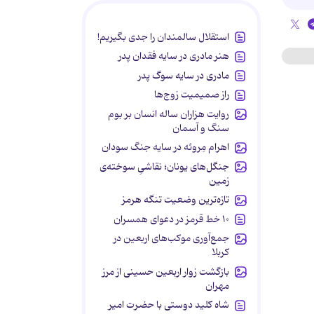
استقلال سالمندان را جدی بگیریم!
هنر مادری در سایه‌ فقدان پدر
مادری در سایه سوگ پدر
راز صمیمیت زوج‌ها
روایت هزاران ساله انسان بر بوم
سنگ و آسمان
اهرام مِروئه در سایه جنگ سودان
جنگل‌های یونان؛ نقاشیِ سوخته‌ی
زمین
تازه‌ترین وضعیت تنگه هرمز
۱۰ خط قرمز در دعوای همسران
جمع‌آوری موکب‌های اربعین در
کربلا
بازگشت زوار اربعین حسینی از مرز
مهران
شاه کلید دوستی با حضرت امیر