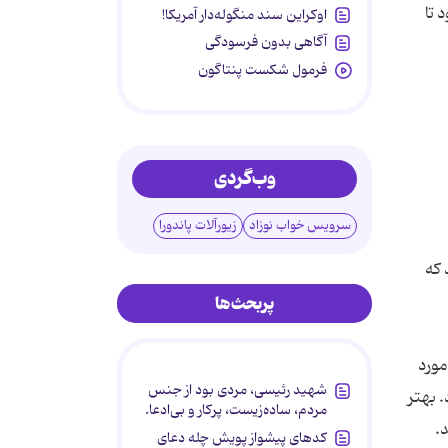
 تا
اوکراین سند منگوله‌دار آمریکا!
آگاهی بدون فرسودگی
فرمول شکست پنتاگون
وب‌گردی
سرویس خواب نوزاد
زیورآلات پاندورا
 که
پربحث‌ها
مورد
شهید رئیسی، مردی بود از جنس
 بهتر
مردم، ساده‌زیست، پرکار و بی‌ادعا.
کدهای پیشواز پویش چله دعای