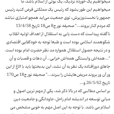
میخواهیم یک خورده نزدیک، یک بوئی از اسلام باشد، ما
میخواهیم این طور بشود که رئیس یک مملکتی فرض کنید رئیس
جمهور یا نخست‌وزیرش، توی جمعیت می‌اید همچو امتیازی نباشد
ناگفته پیداست که دست یابی به استقلال از اهداف اولیه انقلاب
شکوهمند اسلامی بوده است و طبعا توجه به خودکفایی اقتصادی
"...همه‌اش وابستگی همه‌اش خرابی.. آن دهات و قصبات و آن
جاهای دورافتاده یک نظر به آن نشد، این بدبختها باید با الاغ از این
ور آن ور بروند مریض‌هایشان را ببرند..." صحیفه نور ج18 ص170
بر اساس مطالبی که در بالا ذکر شد، یکی از مهم ترین اصول و
مبانی توسعه در اندیشه امام راحل، جاودانگی و جامعیت دین
اسلام می باشد. با توجه به این اصل مهم به خوبی مشخص می