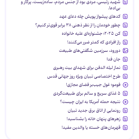
شهید رئیسی، مردی بود از جنس مردم، ساده‌زیست، پرکار و
بی‌ادعا.
کدهای پیشواز پویش چله دعای عهد
چطور خودمان را از نظر ذهنی ۳۸ برابر قوی‌تر کنیم؟
کن ۲۰۲۵؛ جشنواره‌ای علیه خانواده
راز افرادی که کمتر ضرر می‌کنند!
دورود، سرزمین شگفتی‌های طبیعت
جان فدا
نماز لیله الدفن برای شهدای بیت رهبری
طرح اختصاصی تبیان ویژه روز جهانی قدس
فومو؛ غول جیب‌بر فضای مجازی!
۵ غذای سریع و سالم برای طبیعت‌گردی
نتیجه حمله آمریکا به ایران چیست؟
رونمایی از اتاق برق جدید تبیان
زهرهای پنهان خانه را بشناسید!
قهرمان‌های خسته یا والدین مفید!