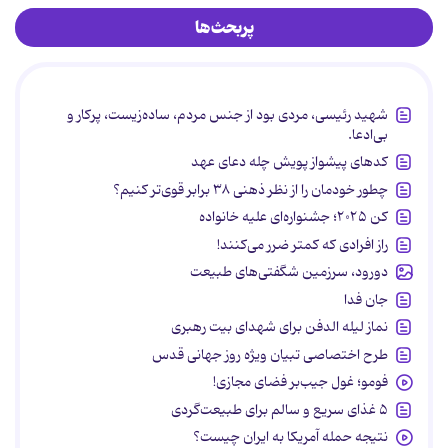
پربحث‌ها
شهید رئیسی، مردی بود از جنس مردم، ساده‌زیست، پرکار و
بی‌ادعا.
کدهای پیشواز پویش چله دعای عهد
چطور خودمان را از نظر ذهنی ۳۸ برابر قوی‌تر کنیم؟
کن ۲۰۲۵؛ جشنواره‌ای علیه خانواده
راز افرادی که کمتر ضرر می‌کنند!
دورود، سرزمین شگفتی‌های طبیعت
جان فدا
نماز لیله الدفن برای شهدای بیت رهبری
طرح اختصاصی تبیان ویژه روز جهانی قدس
فومو؛ غول جیب‌بر فضای مجازی!
۵ غذای سریع و سالم برای طبیعت‌گردی
نتیجه حمله آمریکا به ایران چیست؟