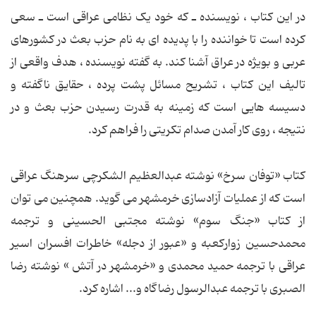
در این کتاب ، نویسنده ـ که خود یک نظامی عراقی است ـ سعی
کرده است تا خواننده را با پدیده ای به نام حزب بعث در کشورهای
عربی و بویژه در عراق آشنا کند. به گفته نویسنده ، هدف واقعی از
تالیف این کتاب ، تشریح مسائل پشت پرده ، حقایق ناگفته و
دسیسه هایی است که زمینه به قدرت رسیدن حزب بعث و در
نتیجه ، روی کار آمدن صدام تکریتی را فراهم کرد.
کتاب «توفان سرخ» نوشته عبدالعظیم الشکرچی سرهنگ عراقی
است که از عملیات آزادسازی خرمشهر می گوید. همچنین می توان
از کتاب «جنگ سوم» نوشته مجتبی الحسینی و ترجمه
محمدحسین زوارکعبه و «عبور از دجله» خاطرات افسران اسیر
عراقی با ترجمه حمید محمدی و «خرمشهر در آتش » نوشته رضا
الصبری با ترجمه عبدالرسول رضاگاه و... اشاره کرد.