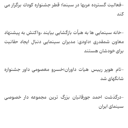
-فعالیت گسترده عربها در سینما؛ قطر جشنواره كودك برگزار مى
كند
-خانه سینمایی ها به هیأت بازگشایی بیایند ،واكنش به پیشنهاد
معاون شمقدری ؛داودی: مدیران سینمایی دنبال ایجاد حقانیت
برای خودشان هستند
-تام هوپر رییس هیات داوران؛خسرو معصومى داور جشنواره
شانگهاى شد
-درگذشت احمد جورقانیان بزرگ ترین مجموعه دار خصوصى
سینماى ایران