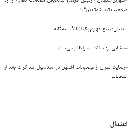
-شورای نگهبان «رئیس مجمع تشخیص مصلحت نظام» را رد
صلاحیت کرد؛شوک بزرگ !
-جلیلی؛ ضلع چهارم یک ائتلاف سه گانه
-مشایی : رد صلاحیتم را ظلم می دانم
-رضایت تهران از توضیحات اشتون در استانبول؛ مذاکرات بعد از
انتخابات
اعتدال