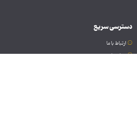
دسترسی سریع
ارتباط با ما
درباره ما
نسخه دسکتاپ
© تمامی حقوق برای موسسه فرهنگی و هنری تبیان محفوظ
است | نقل مطالب با ذکر منبع بلامانع است.
طراحی و تولید: نستوه