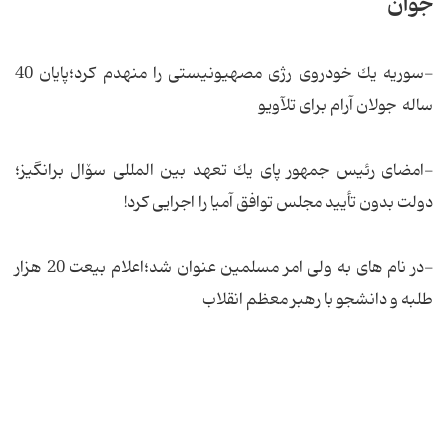
جوان
-سوریه یك خودروی رژی مصهیونیستی را منهدم كرد؛پایان 40
ساله جولان آرام برای تلآویو
-امضای رئیس جمهور پای یك تعهد بین المللی سۆال برانگیز؛
دولت بدون تأیید مجلس توافق آمیا را اجرایی كرد!
-در نام های به ولی امر مسلمین عنوان شد؛اعلام بیعت 20 هزار
طلبه و دانشجو با رهبر معظم انقلاب