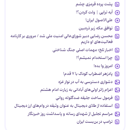
پشت پرده قرمزی چشم
آیه تراپی | ولت کردن؟!
علی‌الاصول ایران!
توافق مکه زیر ذره‌بین
محسن رضایی دبیر شورای‌عالی امنیت ملی شد / مروری بر کارنامه
فعالیت‌های او داریم
اخبار تلخ؛ مهمات اصلی جنگ شناختی
چرا استخدام نمیشم؟!
امروز وا بده!
پادزهر اضطراب کودک با ۷ قدم!
دشواری دسترسی به آب در نوار غزه
اعزام زائر اولی‌های آبادانی به زیارت امام هشتم
فرمول ساخت جلیقه ضدگلوله روانی
استفاده از طلای دیجیتال به عنوان وثیقه در وام‌های ارز دیجیتال
مراسم تجلیل از شهدای رسانه و پاسداشت روز خبرنگار
ترامپ در بن‌بست ایران