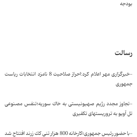
بودجه
رسالت
-خبرگزاری مهر اعلام کرد:احراز صلاحیت 8 نامزد انتخابات ریاست
جمهوری
-تجاوز مجدد رژیم صهیونیستی به خاك سوریه؛تنفس مصنوعی
تل آویو به تروریستهای تكفیری
-با حضور رئیس جمهوری؛كارخانه 800 هزار تنی كك زرند افتتاح شد