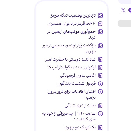
تازه‌ترین وضعیت تنگه هرمز
۱۰ خط قرمز در دعوای همسران
جمع‌آوری موکب‌های اربعین در
کربلا
بازگشت زوار اربعین حسینی از مرز
مهران
شاه کلید دوستی با حضرت امیر
اوکراین سند منگوله‌دار آمریکا!
آگاهی بدون فرسودگی
فرمول شکست پنتاگون
افشای اطلاعات برای ترور بارون
ترامپ
نجات از غرق شدگی
ساعت ۹:۴۰ | چه میراثی از خود به
جای گذاشت؟
یک کودک دو چهره!