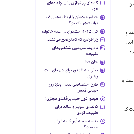
کدهای پیشواز پویش چله دعای
 و
عهد
چطور خودمان را از نظر ذهنی ۳۸
برابر قوی‌تر کنیم؟
کن ۲۰۲۵؛ جشنواره‌ای علیه خانواده
ند و
راز افرادی که کمتر ضرر می‌کنند!
دورود، سرزمین شگفتی‌های
ده
طبیعت
جان فدا
نماز لیله الدفن برای شهدای بیت
رهبری
است و
طرح اختصاصی تبیان ویژه روز
جهانی قدس
فومو؛ غول جیب‌بر فضای مجازی!
۵ غذای سریع و سالم برای
ست که
طبیعت‌گردی
نتیجه حمله آمریکا به ایران
چیست؟