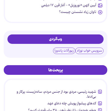
آیین کهن «نوروزبل» - آغاز قرن ۱۷ دیلمی
تاوان زیاد نشستن چیست؟
وب‌گردی
سرویس خواب نوزاد
زیورآلات پاندورا
پربحث‌ها
شهید رئیسی، مردی بود از جنس مردم، ساده‌زیست، پرکار و
بی‌ادعا.
کدهای پیشواز پویش چله دعای عهد
چطور خودمان را از نظر ذهنی ۳۸ برابر قوی‌تر کنیم؟