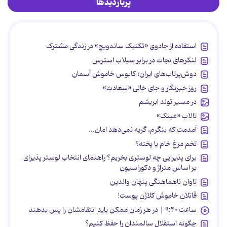
پربازدیدها
استفاده از جادوی «تکنیک ساندویچ» در زندگی مشترک
لنگرهای نجات در برابر سیلاب استرس
دوش‌پرتاب‌های ایران؛ کابوس خاموش آسمان
روز خبرنگار و جای خالی «سعادت»
در مسیر تولد ابریشم
تالاب «عینک»
آمدمت که بنگرم، گریه نمی‌دهد امان...
تخم مرغ خام یا پخته؟
برای پذیرایی چه لوستری بخریم؟ راهنمای انتخاب لوستر پذیرای
بر اساس متراژ و دکوراسیون
تاوان ناهماهنگی پنهان والدین
قاتلان خاموش کلاژن پوست!
ساعت ۹:۴۰ | در هر زمان ممکن باید انتقامشان را پس بدهند
چگونه استقلال سالمندان را حفظ کنیم؟