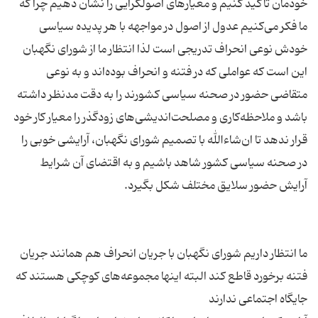
خودمان تاكید كنیم و معیارهای اصولگرایی را نشان دهیم چرا كه
ما فكر می‌كنیم عدول از اصول در مواجهه با هر پدیده سیاسی
خودش نوعی انحراف تدریجی است لذا انتظار ما از شورای نگهبان
این است كه عواملی كه در فتنه و انحراف بوده‌اند و به نوعی
متقاضی حضور در صحنه سیاسی كشورند را به دقت مدنظر داشته
باشد و ملاحظه‌كاری و مصلحت‌اندیشی‌های زودگذر را معیار كار خود
قرار ندهد تا ان‌شاءالله با تصمیم شورای نگهبان، آرایشی خوبی را
در صحنه سیاسی كشور شاهد باشیم و به اقتضای آن شرایط
ما انتظار داریم شورای نگهبان با جریان انحراف هم همانند جریان
فتنه برخورد قاطع كند البته اینها مجموعه‌های كوچكی هستند كه