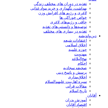
تغذیه در دوران های مختلف زندگی
بهداشت، نگهداری و خرید مواد غذایی
لاغری و رژیم های افزایش وزن
خواص خوراكی ها
چاقی و رژیم‌های لاغری
توصیه‌ها و دانستنی‌های تغذیه
تغذیه در بیماری های مختلف
دین‌واندیشه
اعتقادات شیعه
اخلاق اسلامی
حوزه علمیه
مهدویت
نهج‌البلاغه
احکام
صحیفه سجادیه
پرسش و پاسخ دینی
اخلاق‌مداری
سیره اهل‌بیت علیهم‌السلام
مقالات قرآنی
تاریخ اسلام
آقایان
آموزش پدران
اقتصاد آقایان