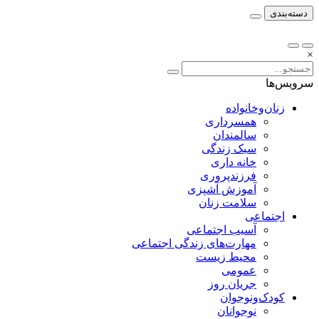
دسته‌بندی
×
سرویس‌ها
زنان‌وخانواده
همسرداری
سالمندان
سبک زندگی
خانه داری
فرزندپروری
آموزش آشپزی
سلامت زنان
اجتماعی
آسیب اجتماعی
مهارت‌های زندگی اجتماعی
محیط زیست
عمومی
جریان روز
کودک‌ونوجوان
نوجوانان