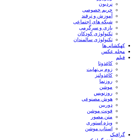
نردبون
حریم خصوصی
آموزش و ترفند
شبکه های اجتماعی
بازی و سرگرمی
تکنولوژی کودکان
تکنولوژی سالمندان
کهکشانی‌ها
مجله عکس
فیلم
کاغذوتا
زوم بی‌نهایت
کاغذولنز
روزنما
موشن
روزنویس
هوش مصنوعی
دوربین
فونت موشن
متن مصور
ویژه استوری
استاپ موشن
گرافیک