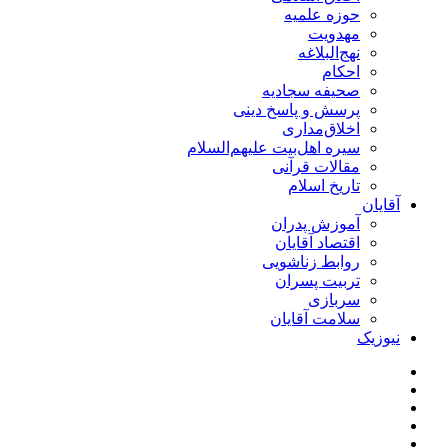
حوزه علمیه
مهدویت
نهج‌البلاغه
احکام
صحیفه سجادیه
پرسش و پاسخ دینی
اخلاق‌مداری
سیره اهل‌بیت علیهم‌السلام
مقالات قرآنی
تاریخ اسلام
آقایان
آموزش پدران
اقتصاد آقایان
روابط زناشویی
تربیت پسران
سربازی
سلامت آقایان
نیوزیک