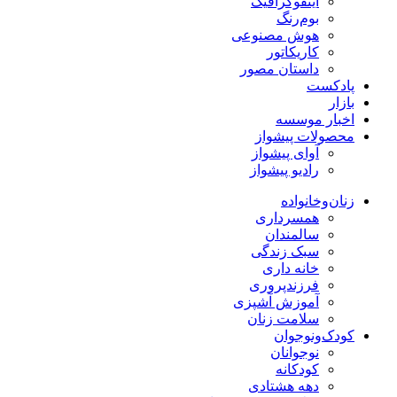
اینفوگرافیک
بوم‌رنگ
هوش مصنوعی
کاریکاتور
داستان مصور
پادکست
بازار
اخبار موسسه
محصولات پیشواز
آوای پیشواز
رادیو پیشواز
زنان‌وخانواده
همسرداری
سالمندان
سبک زندگی
خانه داری
فرزندپروری
آموزش آشپزی
سلامت زنان
کودک‌ونوجوان
نوجوانان
کودکانه
دهه هشتادی