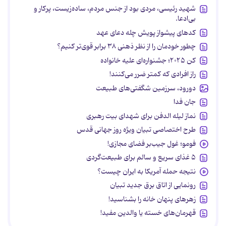
شهید رئیسی، مردی بود از جنس مردم، ساده‌زیست، پرکار و
بی‌ادعا.
کدهای پیشواز پویش چله دعای عهد
چطور خودمان را از نظر ذهنی ۳۸ برابر قوی‌تر کنیم؟
کن ۲۰۲۵؛ جشنواره‌ای علیه خانواده
راز افرادی که کمتر ضرر می‌کنند!
دورود، سرزمین شگفتی‌های طبیعت
جان فدا
نماز لیله الدفن برای شهدای بیت رهبری
طرح اختصاصی تبیان ویژه روز جهانی قدس
فومو؛ غول جیب‌بر فضای مجازی!
۵ غذای سریع و سالم برای طبیعت‌گردی
نتیجه حمله آمریکا به ایران چیست؟
رونمایی از اتاق برق جدید تبیان
زهرهای پنهان خانه را بشناسید!
قهرمان‌های خسته یا والدین مفید!