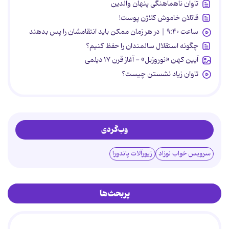
تاوان ناهماهنگی پنهان والدین
قاتلان خاموش کلاژن پوست!
ساعت ۹:۴۰ | در هر زمان ممکن باید انتقامشان را پس بدهند
چگونه استقلال سالمندان را حفظ کنیم؟
آیین کهن «نوروزبل» - آغاز قرن ۱۷ دیلمی
تاوان زیاد نشستن چیست؟
وب‌گردی
سرویس خواب نوزاد
زیورآلات پاندورا
پربحث‌ها