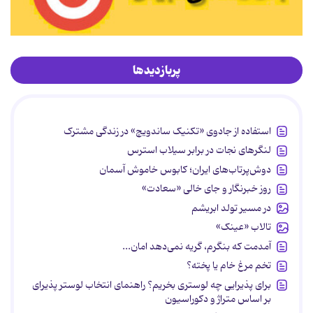
پربازدیدها
استفاده از جادوی «تکنیک ساندویچ» در زندگی مشترک
لنگرهای نجات در برابر سیلاب استرس
دوش‌پرتاب‌های ایران؛ کابوس خاموش آسمان
روز خبرنگار و جای خالی «سعادت»
در مسیر تولد ابریشم
تالاب «عینک»
آمدمت که بنگرم، گریه نمی‌دهد امان...
تخم مرغ خام یا پخته؟
برای پذیرایی چه لوستری بخریم؟ راهنمای انتخاب لوستر پذیرای
بر اساس متراژ و دکوراسیون