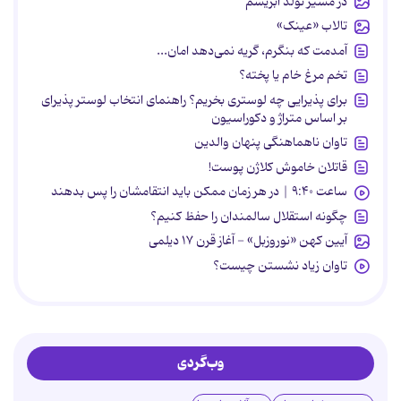
در مسیر تولد ابریشم
تالاب «عینک»
آمدمت که بنگرم، گریه نمی‌دهد امان...
تخم مرغ خام یا پخته؟
برای پذیرایی چه لوستری بخریم؟ راهنمای انتخاب لوستر پذیرای
بر اساس متراژ و دکوراسیون
تاوان ناهماهنگی پنهان والدین
قاتلان خاموش کلاژن پوست!
ساعت ۹:۴۰ | در هر زمان ممکن باید انتقامشان را پس بدهند
چگونه استقلال سالمندان را حفظ کنیم؟
آیین کهن «نوروزبل» - آغاز قرن ۱۷ دیلمی
تاوان زیاد نشستن چیست؟
وب‌گردی