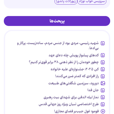
سرویس خواب نوزاد
زیورآلات پاندورا
پربحث‌ها
شهید رئیسی، مردی بود از جنس مردم، ساده‌زیست، پرکار و
بی‌ادعا.
کدهای پیشواز پویش چله دعای عهد
چطور خودمان را از نظر ذهنی ۳۸ برابر قوی‌تر کنیم؟
کن ۲۰۲۵؛ جشنواره‌ای علیه خانواده
راز افرادی که کمتر ضرر می‌کنند!
دورود، سرزمین شگفتی‌های طبیعت
جان فدا
نماز لیله الدفن برای شهدای بیت رهبری
طرح اختصاصی تبیان ویژه روز جهانی قدس
فومو؛ غول جیب‌بر فضای مجازی!