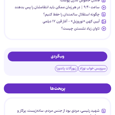
قاتلان خاموش کلاژن پوست!
ساعت ۹:۴۰ | در هر زمان ممکن باید انتقامشان را پس بدهند
چگونه استقلال سالمندان را حفظ کنیم؟
آیین کهن «نوروزبل» - آغاز قرن ۱۷ دیلمی
تاوان زیاد نشستن چیست؟
وب‌گردی
سرویس خواب نوزاد
زیورآلات پاندورا
پربحث‌ها
شهید رئیسی، مردی بود از جنس مردم، ساده‌زیست، پرکار و