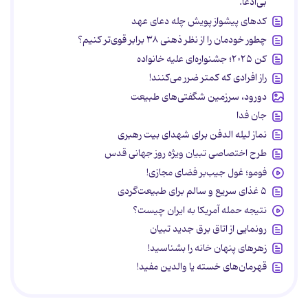
بی‌ادعا.
کدهای پیشواز پویش چله دعای عهد
چطور خودمان را از نظر ذهنی ۳۸ برابر قوی‌تر کنیم؟
کن ۲۰۲۵؛ جشنواره‌ای علیه خانواده
راز افرادی که کمتر ضرر می‌کنند!
دورود، سرزمین شگفتی‌های طبیعت
جان فدا
نماز لیله الدفن برای شهدای بیت رهبری
طرح اختصاصی تبیان ویژه روز جهانی قدس
فومو؛ غول جیب‌بر فضای مجازی!
۵ غذای سریع و سالم برای طبیعت‌گردی
نتیجه حمله آمریکا به ایران چیست؟
رونمایی از اتاق برق جدید تبیان
زهرهای پنهان خانه را بشناسید!
قهرمان‌های خسته یا والدین مفید!