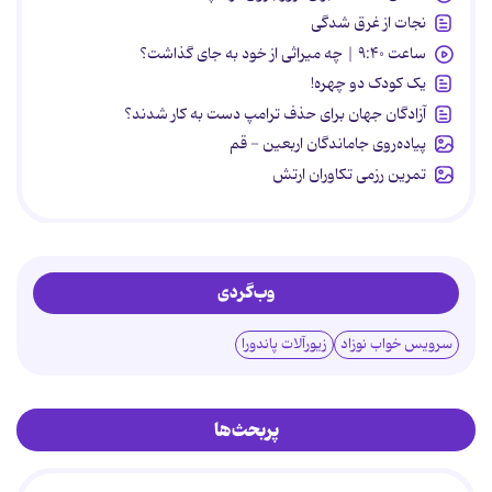
نجات از غرق شدگی
ساعت ۹:۴۰ | چه میراثی از خود به جای گذاشت؟
یک کودک دو چهره!
آزادگان جهان برای حذف ترامپ دست به کار شدند؟
پیاده‌روی جاماندگان اربعین - قم
تمرین رزمی تکاوران ارتش
وب‌گردی
سرویس خواب نوزاد
زیورآلات پاندورا
پربحث‌ها