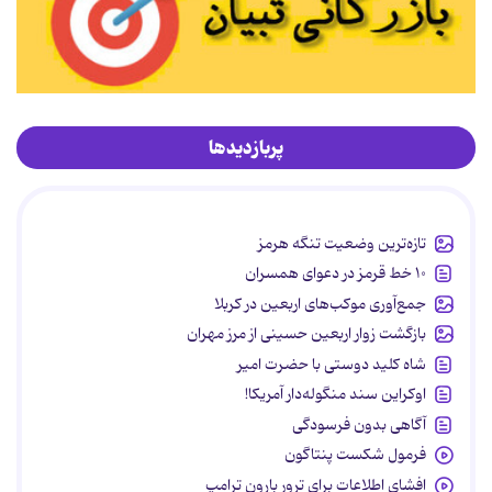
پربازدیدها
تازه‌ترین وضعیت تنگه هرمز
۱۰ خط قرمز در دعوای همسران
جمع‌آوری موکب‌های اربعین در کربلا
بازگشت زوار اربعین حسینی از مرز مهران
شاه کلید دوستی با حضرت امیر
اوکراین سند منگوله‌دار آمریکا!
آگاهی بدون فرسودگی
فرمول شکست پنتاگون
افشای اطلاعات برای ترور بارون ترامپ