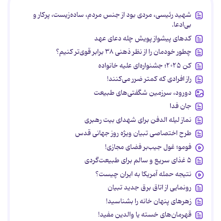
شهید رئیسی، مردی بود از جنس مردم، ساده‌زیست، پرکار و
بی‌ادعا.
کدهای پیشواز پویش چله دعای عهد
چطور خودمان را از نظر ذهنی ۳۸ برابر قوی‌تر کنیم؟
کن ۲۰۲۵؛ جشنواره‌ای علیه خانواده
راز افرادی که کمتر ضرر می‌کنند!
دورود، سرزمین شگفتی‌های طبیعت
جان فدا
نماز لیله الدفن برای شهدای بیت رهبری
طرح اختصاصی تبیان ویژه روز جهانی قدس
فومو؛ غول جیب‌بر فضای مجازی!
۵ غذای سریع و سالم برای طبیعت‌گردی
نتیجه حمله آمریکا به ایران چیست؟
رونمایی از اتاق برق جدید تبیان
زهرهای پنهان خانه را بشناسید!
قهرمان‌های خسته یا والدین مفید!