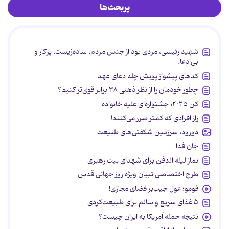
پربحث‌ها
شهید رئیسی، مردی بود از جنس مردم، ساده‌زیست، پرکار و
بی‌ادعا.
کدهای پیشواز پویش چله دعای عهد
چطور خودمان را از نظر ذهنی ۳۸ برابر قوی‌تر کنیم؟
کن ۲۰۲۵؛ جشنواره‌ای علیه خانواده
راز افرادی که کمتر ضرر می‌کنند!
دورود، سرزمین شگفتی‌های طبیعت
جان فدا
نماز لیله الدفن برای شهدای بیت رهبری
طرح اختصاصی تبیان ویژه روز جهانی قدس
فومو؛ غول جیب‌بر فضای مجازی!
۵ غذای سریع و سالم برای طبیعت‌گردی
نتیجه حمله آمریکا به ایران چیست؟