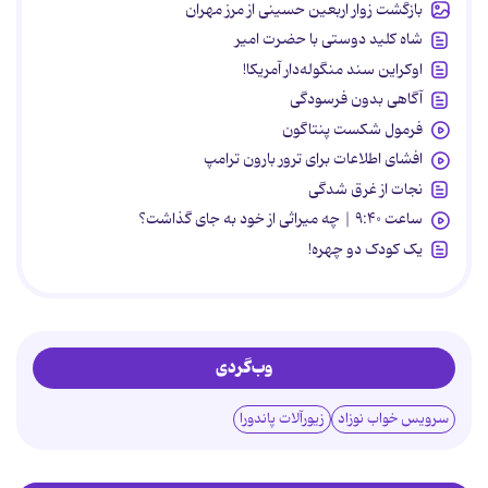
بازگشت زوار اربعین حسینی از مرز مهران
شاه کلید دوستی با حضرت امیر
اوکراین سند منگوله‌دار آمریکا!
آگاهی بدون فرسودگی
فرمول شکست پنتاگون
افشای اطلاعات برای ترور بارون ترامپ
نجات از غرق شدگی
ساعت ۹:۴۰ | چه میراثی از خود به جای گذاشت؟
یک کودک دو چهره!
وب‌گردی
سرویس خواب نوزاد
زیورآلات پاندورا