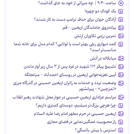
ساعت ۹:۴۰ | چه میراثی از خود به جای گذاشت؟
یک کودک دو چهره!
آزادگان جهان برای حذف ترامپ دست به کار شدند؟
پیاده‌روی جاماندگان اربعین - قم
تمرین رزمی تکاوران ارتش
کمد دیواری ریلی بهتر است یا لولایی؟ کدام مدل برای خانه شما
مناسب‌تر است؟
میانکاله در آتش
تشییع پیکر ۱۱۲ شهید در غزه پس از ۳ سال زیر آوار ماندن
آیین تعزیه‌خوانی اربعین در روستای احمدآباد - میانجلگه
وضعیت تردد و خدمات به زائران اربعین حسینی در گذرگاه مرزی
«تمرچین» - پیرانشهر
مراسم عزاداری اربعینِ حسینی در جوار محل شهادت رهبر انقلاب
چرا هرچی بزرگ‌تر میشیم، دوستای کمتری داریم؟
اربعین حسینی در حرم مطهر امام رضا علیه السلام
راز محبوبیت غمگین‌نمایی در فضای مجازی
استرس یا پیش یائسگی؟