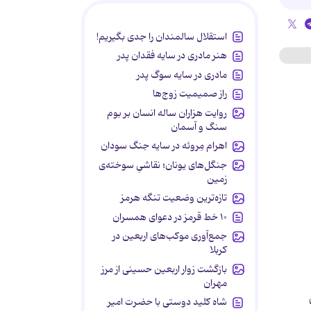
استقلال سالمندان را جدی بگیریم!
هنر مادری در سایه‌ فقدان پدر
مادری در سایه سوگ پدر
راز صمیمیت زوج‌ها
روایت هزاران ساله انسان بر بوم
سنگ و آسمان
اهرام مِروئه در سایه جنگ سودان
جنگل‌های یونان؛ نقاشیِ سوخته‌ی
زمین
تازه‌ترین وضعیت تنگه هرمز
۱۰ خط قرمز در دعوای همسران
جمع‌آوری موکب‌های اربعین در
کربلا
بازگشت زوار اربعین حسینی از مرز
مهران
شاه کلید دوستی با حضرت امیر