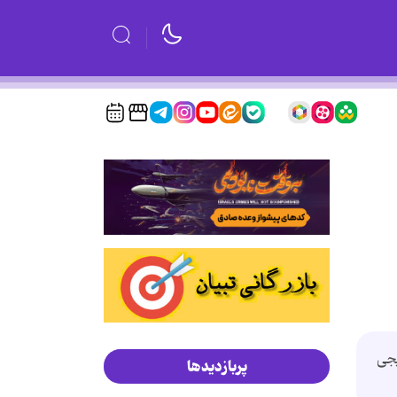
یجی
پربازدیدها