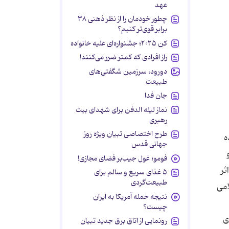
عهد
چطور خودمان را از نظر ذهنی ۳۸
برابر قوی‌تر کنیم؟
کن ۲۰۲۵؛ جشنواره‌ای علیه خانواده
راز افرادی که کمتر ضرر می‌کنند!
دورود، سرزمین شگفتی‌های
طبیعت
جان فدا
نماز لیله الدفن برای شهدای بیت
رهبری
طرح اختصاصی تبیان ویژه روز
جهانی قدس
فومو؛ غول جیب‌بر فضای مجازی!
۵ غذای سریع و سالم برای
طبیعت‌گردی
نتیجه حمله آمریکا به ایران
چیست؟
رونمایی از اتاق برق جدید تبیان