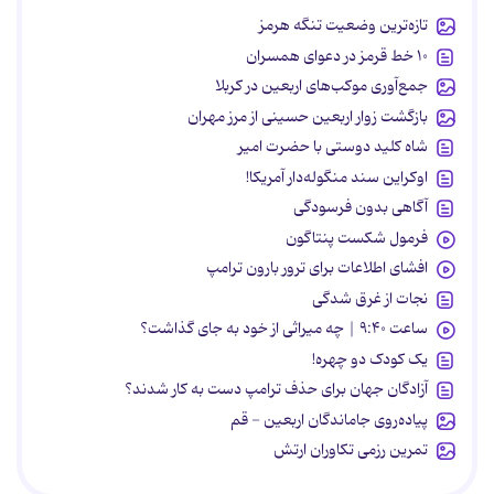
تازه‌ترین وضعیت تنگه هرمز
۱۰ خط قرمز در دعوای همسران
جمع‌آوری موکب‌های اربعین در کربلا
بازگشت زوار اربعین حسینی از مرز مهران
شاه کلید دوستی با حضرت امیر
اوکراین سند منگوله‌دار آمریکا!
آگاهی بدون فرسودگی
فرمول شکست پنتاگون
افشای اطلاعات برای ترور بارون ترامپ
نجات از غرق شدگی
ساعت ۹:۴۰ | چه میراثی از خود به جای گذاشت؟
یک کودک دو چهره!
آزادگان جهان برای حذف ترامپ دست به کار شدند؟
پیاده‌روی جاماندگان اربعین - قم
تمرین رزمی تکاوران ارتش