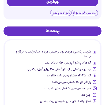
وب‌گردی
سرویس خواب نوزاد
زیورآلات پاندورا
پربحث‌ها
شهید رئیسی، مردی بود از جنس مردم، ساده‌زیست، پرکار و
بی‌ادعا.
کدهای پیشواز پویش چله دعای عهد
چطور خودمان را از نظر ذهنی ۳۸ برابر قوی‌تر کنیم؟
کن ۲۰۲۵؛ جشنواره‌ای علیه خانواده
راز افرادی که کمتر ضرر می‌کنند!
دورود، سرزمین شگفتی‌های طبیعت
جان فدا
نماز لیله الدفن برای شهدای بیت رهبری