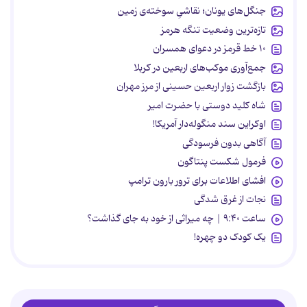
جنگل‌های یونان؛ نقاشیِ سوخته‌ی زمین
تازه‌ترین وضعیت تنگه هرمز
۱۰ خط قرمز در دعوای همسران
جمع‌آوری موکب‌های اربعین در کربلا
بازگشت زوار اربعین حسینی از مرز مهران
شاه کلید دوستی با حضرت امیر
اوکراین سند منگوله‌دار آمریکا!
آگاهی بدون فرسودگی
فرمول شکست پنتاگون
افشای اطلاعات برای ترور بارون ترامپ
نجات از غرق شدگی
ساعت ۹:۴۰ | چه میراثی از خود به جای گذاشت؟
یک کودک دو چهره!