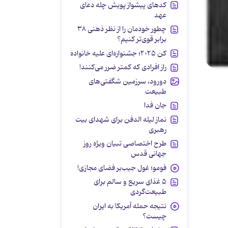
کدهای پیشواز پویش چله دعای
عهد
چطور خودمان را از نظر ذهنی ۳۸
برابر قوی‌تر کنیم؟
کن ۲۰۲۵؛ جشنواره‌ای علیه خانواده
راز افرادی که کمتر ضرر می‌کنند!
دورود، سرزمین شگفتی‌های
طبیعت
جان فدا
نماز لیله الدفن برای شهدای بیت
رهبری
طرح اختصاصی تبیان ویژه روز
جهانی قدس
فومو؛ غول جیب‌بر فضای مجازی!
۵ غذای سریع و سالم برای
طبیعت‌گردی
نتیجه حمله آمریکا به ایران
چیست؟