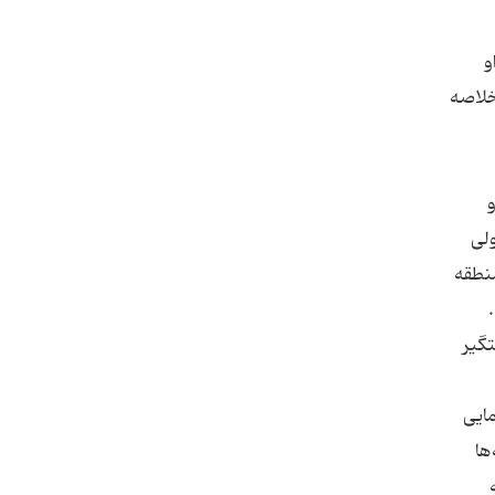
و
 خلاصه
و
ولی
منطقه
 عطا دستگیر
اهنمایی
یه‌ها