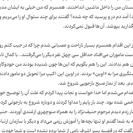
زمستان من را داخل ماشین انداختند. همسرم که من خیلی به ایشان مدی
) آمد دم در و پرسید که چه شده؟ گفتند برای چند سئوال او را می‌بریم 
از این اقدام همسرم بسیار ناراحت و عصبانی شدم چرا که در جیب کتم ر
دست ماموران می‌افتاد حداقل سی چهل نفر دیگر را می‌گرفتند.. با کمال ت
ن هم ندادند. این را هم بگویم که این‌ها چون شنیده بودند من جودوکارم
گیری مرا به «اوین» بردند. در اوین این اکیپ مرا تحویل دو مامور دادند
پسر اشرف اعدام می‌شدم اما خدا خواست و نجات پیدا کردم که علت آن را توضیح خ
خمی شده بود. چند بار پایم را مداوا کردند و دوباره شروع به بازجوئی کردن
 زدم دیدم مرحوم حنیف‌نژاد را به همراه منوچهری ازغندی آوردند. حنیف
ه به شما گفتم او تنها بچه‌ها را آموزش رزمی می‌داد و دیگر با سازمان ارتب
‌گفت که در قضیه پسر اشرف نامی از شما برده نشده است و شما خودت