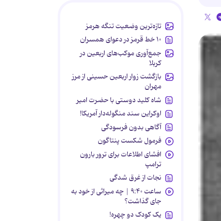
تازه‌ترین وضعیت تنگه هرمز
۱۰ خط قرمز در دعوای همسران
جمع‌آوری موکب‌های اربعین در
کربلا
بازگشت زوار اربعین حسینی از مرز
مهران
شاه کلید دوستی با حضرت امیر
اوکراین سند منگوله‌دار آمریکا!
آگاهی بدون فرسودگی
فرمول شکست پنتاگون
افشای اطلاعات برای ترور بارون
ترامپ
نجات از غرق شدگی
ساعت ۹:۴۰ | چه میراثی از خود به
جای گذاشت؟
یک کودک دو چهره!