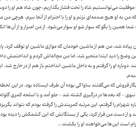
موفقیت می‌توانستیم شاه را تحت فشار بگذاریم، چون شاه هم او را دو
 من به او هیچ صدمه‌ای نزنم و او را با احترام از آنجا ببرم. هرچی من م
ما همین را بگو که سوار شو او سوار می‌شود. از من اصرار و از آن‌ها انکا
 پیاده شد، من هم از ماشین خودمان که موازی ماشین او توقف کرد، پا
ین وضع را دید ابتدا متحیر شد، اما من مچاله‌اش کردم و انداختمش دا
 دوباره او را گرفتم و به داخل ماشین انداختم باز هم از در خارج شد. ا
«سیدی کاشانی» هم با مسلسل ایستاده بود. یک سیگار فروش که می‌گفتند ساواکی بوده آن‎ طرف ایستاده بود.
بوی - که بعد‌ها در درگیری کشته شد - جلو آمد و با اسلحه کمری گلوله‌
هرام را گرفتم، این مرتبه کمربندش را گرفته بودم که نتواند بگریزد، 
د و از دست من فرار کرد، یکی از بستگانش که این کشمکش را دیده بود ا