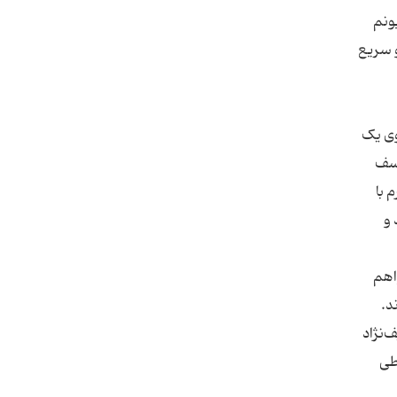
ونم
و سریع
وی یک
اسف
 با
 و
واهم
د.
‌نژاد
اطی