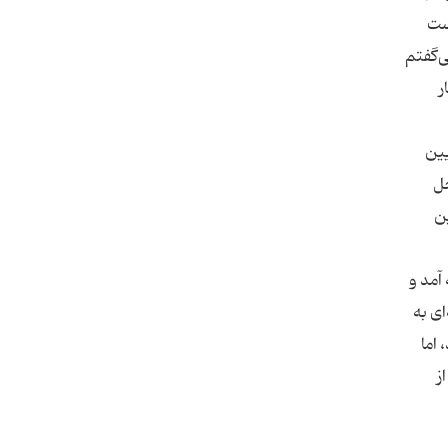
ست
ی‌گفتم
ر
یین
خل
ین
 در این لحظه آمد و
ای به
اما
ز