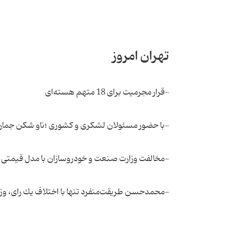
تهران امروز
-قرار مجرمیت برای 18 متهم هسته‌ای
-با حضور مسئولان لشكری و كشوری ؛ناو شكن جماران 2 در دریای خزر به آب انداخت
-مخالفت وزارت صنعت و خودروسازان با مدل قیمتی شورای ر
-محمدحسن طریقت‌منفرد تنها با اختلاف یك رای، و