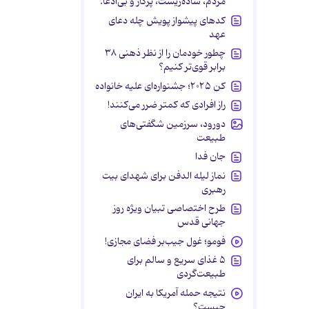
مردم، ساده‌زیست، پرکار و بی‌ادعا.
کدهای پیشواز پویش چله دعای
عهد
چطور خودمان را از نظر ذهنی ۳۸
برابر قوی‌تر کنیم؟
کن ۲۰۲۵؛ جشنواره‌ای علیه خانواده
راز افرادی که کمتر ضرر می‌کنند!
دورود، سرزمین شگفتی‌های
طبیعت
جان فدا
نماز لیله الدفن برای شهدای بیت
رهبری
طرح اختصاصی تبیان ویژه روز
جهانی قدس
فومو؛ غول جیب‌بر فضای مجازی!
۵ غذای سریع و سالم برای
طبیعت‌گردی
نتیجه حمله آمریکا به ایران
چیست؟