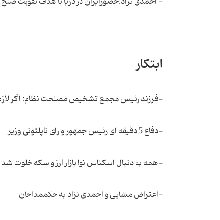
- احمدی نژاد:حضورایران در دریا با هدف تقویت صلح
ابتکار
-فرزند رئیس مجمع تشخیص مصلحت نظام: اگر لازم
-دفاع 5 دقیقه ای رئیس جمهور و رای ناپلئونی وزیر
-همه به دنبال اسکناس نو! بازار ارز و سکه خلوت شد
-اعتراض مشایی و احمدی نزاد به حکممداحان