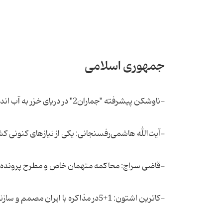
جمهوری اسلامی
-ناوشكن پیشرفته "جماران2" در دریای خزر به آب انداخته شد
-آیت‌الله هاشمی‌رفسنجانی: یكی از نیازهای كنونی 
-قاضی سراج: محاكمه متهمان خاص و مطرح پرونده 
-كاترین اشتون: 1+5در مذاكره با ایران مصمم و سازنده باشد