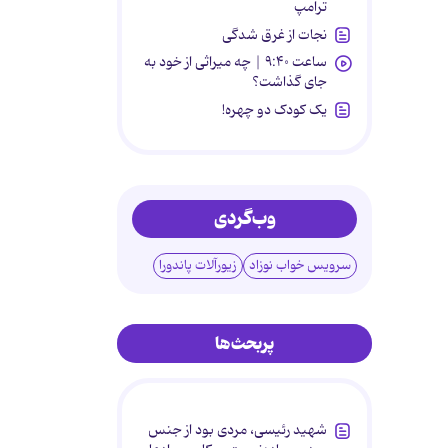
ترامپ
نجات از غرق شدگی
ساعت ۹:۴۰ | چه میراثی از خود به
جای گذاشت؟
یک کودک دو چهره!
وب‌گردی
سرویس خواب نوزاد
زیورآلات پاندورا
پربحث‌ها
شهید رئیسی، مردی بود از جنس