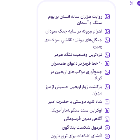
روایت هزاران ساله انسان بر بوم
سنگ و آسمان
اهرام مِروئه در سایه جنگ سودان
جنگل‌های یونان؛ نقاشیِ سوخته‌ی
زمین
تازه‌ترین وضعیت تنگه هرمز
۱۰ خط قرمز در دعوای همسران
جمع‌آوری موکب‌های اربعین در
کربلا
بازگشت زوار اربعین حسینی از مرز
مهران
شاه کلید دوستی با حضرت امیر
اوکراین سند منگوله‌دار آمریکا!
آگاهی بدون فرسودگی
فرمول شکست پنتاگون
افشای اطلاعات برای ترور بارون