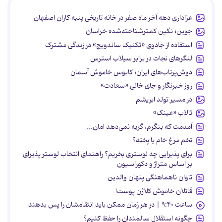
عزاداری دهه آخر ماه صفر در خانه تاریخی پنبه کاران اصفهان
جوین؛ نگین کمترشناخته‌شده خراسان
استفاده از جادوی «تکنیک ساندویچ» در زندگی مشترک
لنگرهای نجات در برابر سیلاب استرس
دوش‌پرتاب‌های ایران؛ کابوس خاموش آسمان
روز خبرنگار و جای خالی «سعادت»
در مسیر تولد ابریشم
تالاب «عینک»
آمدمت که بنگرم، گریه نمی‌دهد امان...
تخم مرغ خام یا پخته؟
برای پذیرایی چه لوستری بخریم؟ راهنمای انتخاب لوستر پذیرای
بر اساس متراژ و دکوراسیون
تاوان ناهماهنگی پنهان والدین
قاتلان خاموش کلاژن پوست!
ساعت ۹:۴۰ | در هر زمان ممکن باید انتقامشان را پس بدهند
چگونه استقلال سالمندان را حفظ کنیم؟